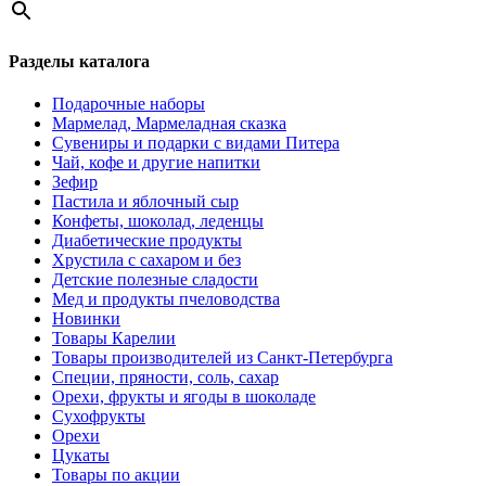
Разделы каталога
Подарочные наборы
Мармелад, Мармеладная сказка
Сувениры и подарки с видами Питера
Чай, кофе и другие напитки
Зефир
Пастила и яблочный сыр
Конфеты, шоколад, леденцы
Диабетические продукты
Хрустила с сахаром и без
Детские полезные сладости
Мед и продукты пчеловодства
Новинки
Товары Карелии
Товары производителей из Санкт-Петербурга
Специи, пряности, соль, сахар
Орехи, фрукты и ягоды в шоколаде
Сухофрукты
Орехи
Цукаты
Товары по акции