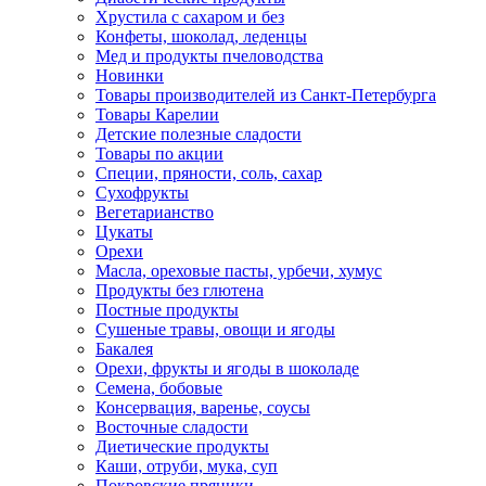
Хрустила с сахаром и без
Конфеты, шоколад, леденцы
Мед и продукты пчеловодства
Новинки
Товары производителей из Санкт-Петербурга
Товары Карелии
Детские полезные сладости
Товары по акции
Специи, пряности, соль, сахар
Сухофрукты
Вегетарианство
Цукаты
Орехи
Масла, ореховые пасты, урбечи, хумус
Продукты без глютена
Постные продукты
Сушеные травы, овощи и ягоды
Бакалея
Орехи, фрукты и ягоды в шоколаде
Семена, бобовые
Консервация, варенье, соусы
Восточные сладости
Диетические продукты
Каши, отруби, мука, суп
Покровские пряники