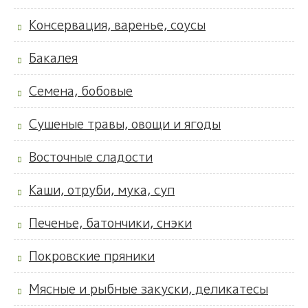
Консервация, варенье, соусы
Бакалея
Семена, бобовые
Сушеные травы, овощи и ягоды
Восточные сладости
Каши, отруби, мука, суп
Печенье, батончики, снэки
Покровские пряники
Мясные и рыбные закуски, деликатесы