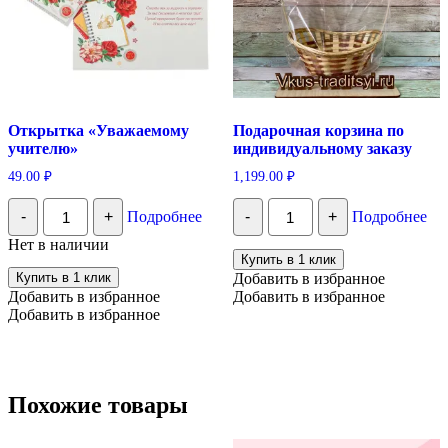
Открытка «Уважаемому
Подарочная корзина по
учителю»
индивидуальному заказу
49.00
₽
1,199.00
₽
Количество
Количество
-
+
Подробнее
-
+
Подробнее
Открытка
Подарочная
"Уважаемому
корзина
Нет в наличии
учителю"
по
Купить в 1 клик
индивидуальному
Купить в 1 клик
Добавить в избранное
заказу
Добавить в избранное
Добавить в избранное
Добавить в избранное
Похожие товары