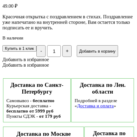
49.00
₽
Красочная открытка с поздравлением в стихах. Поздравление
уже напечатано на внутренней стороне, Вам остается только
подписать ее и вручить.
В наличии
Количество
Купить в 1 клик
-
+
Добавить в корзину
Открытка
«С
Добавить в избранное
Днём
Добавить в избранное
рождения!»
нежные
пионы,
12×18
Доставка по Санкт-
Доставка по Лен.
см
Петербургу
области
Самовывоз -
бесплатно
Подробней в разделе
Курьерская доставка -
«
Доставка и оплата
»
бесплатно от 5999 руб
Пункты СДЭК -
от 179 руб
Доставка по
Доставка по Москве