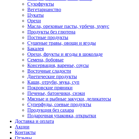
Сухофрукты
Вегетарианство
Цукаты
Орехи
Масла, ореховые пасты, урбечи, хумус
Продукты без глютена
Постные продукты
Сушеные травы, овощи и ягоды
Бакалея
Орехи, фрукты и ягоды в шоколаде
Семена, бобовые
Консервация, варенье, соусы
Восточные сладости
Диетические продукты
Каши, отруби, мука, суп
Покровские пряники
Печенье, батончики, снэки
Мясные и рыбные закуски, деликатесы
Суперфуды, соевые продукты
Продукция без сахара
Подарочная упаковка, открытки
Доставка и оплата
Акции
Контакты
Отзывы