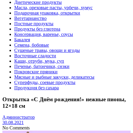
Диетические продукты
Масла, ореховые пасты, урбечи, хумус
Подарочная упаковка, открытки
Вегетарианство
Постные продукты
Продукты без глютена
Консервация, варенье, соусы
Бакалея
Семена, бобовые
Сушеные травы, овощи и ягоды
Восточные сладости
Каши, отруби, мука, суп
Печенье, батончики, снэки
Покровские пряники
Мясные и рыбные закуски, деликатесы
Суперфуды, соевые продукты
Продукция без сахара
Открытка «С Днём рождения!» нежные пионы,
12×18 см
Администратор
30.08.2021
No Comments