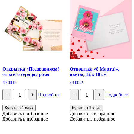
Открытка «Поздравляем!
Открытка «8 Марта!»,
от всего сердца» розы
цветы, 12 х 18 см
49.00
₽
49.00
₽
Количество
Количество
-
+
Подробнее
-
+
Подробнее
Открытка
Открытка
"Поздравляем!
«8
от
Марта!»,
Купить в 1 клик
Купить в 1 клик
всего
цветы,
Добавить в избранное
Добавить в избранное
сердца"
12
Добавить в избранное
Добавить в избранное
розы
х
18
см