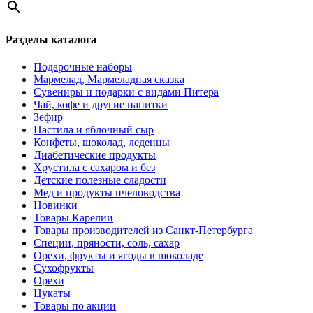
Разделы каталога
Подарочные наборы
Мармелад, Мармеладная сказка
Сувениры и подарки с видами Питера
Чай, кофе и другие напитки
Зефир
Пастила и яблочный сыр
Конфеты, шоколад, леденцы
Диабетические продукты
Хрустила с сахаром и без
Детские полезные сладости
Мед и продукты пчеловодства
Новинки
Товары Карелии
Товары производителей из Санкт-Петербурга
Специи, пряности, соль, сахар
Орехи, фрукты и ягоды в шоколаде
Сухофрукты
Орехи
Цукаты
Товары по акции