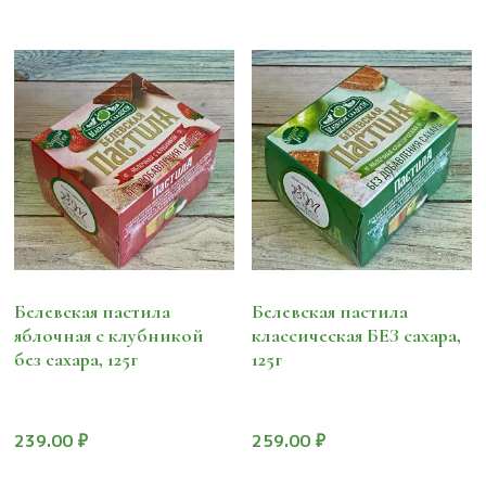
Белевская пастила
Белевская пастила
яблочная с клубникой
классическая БЕЗ сахара,
без сахара, 125г
125г
239.00
₽
259.00
₽