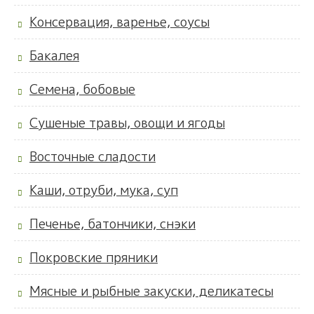
Консервация, варенье, соусы
Бакалея
Семена, бобовые
Сушеные травы, овощи и ягоды
Восточные сладости
Каши, отруби, мука, суп
Печенье, батончики, снэки
Покровские пряники
Мясные и рыбные закуски, деликатесы