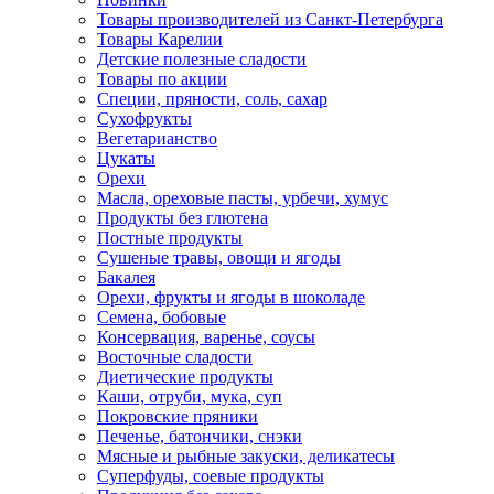
Товары производителей из Санкт-Петербурга
Товары Карелии
Детские полезные сладости
Товары по акции
Специи, пряности, соль, сахар
Сухофрукты
Вегетарианство
Цукаты
Орехи
Масла, ореховые пасты, урбечи, хумус
Продукты без глютена
Постные продукты
Сушеные травы, овощи и ягоды
Бакалея
Орехи, фрукты и ягоды в шоколаде
Семена, бобовые
Консервация, варенье, соусы
Восточные сладости
Диетические продукты
Каши, отруби, мука, суп
Покровские пряники
Печенье, батончики, снэки
Мясные и рыбные закуски, деликатесы
Суперфуды, соевые продукты