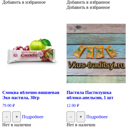
Добавить в избранное
Добавить в избранное
Добавить в избранное
Смоква яблочно-вишневая
Пастила Пастилушка
Эко пастила, 30гр
яблоко-апельсин, 1 шт
79.00
₽
12.00
₽
-
+
Подробнее
-
+
Подробнее
Нет в наличии
Нет в наличии