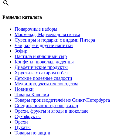
Разделы каталога
Подарочные наборы
Мармелад, Мармеладная сказка
Сувениры и подарки с видами Питера
Чай, кофе и другие напитки
Зефир
Пастила и яблочный сыр
Конфеты, шоколад, леденцы
Диабетические продукты
Хрустила с сахаром и без
Детские полезные сладости
Мед и продукты пчеловодства
Новинки
Товары Карелии
Товары производителей из Санкт-Петербурга
Специи, пряности, соль, сахар
Орехи, фрукты и ягоды в шоколаде
Сухофрукты
Орехи
Цукаты
Товары по акции