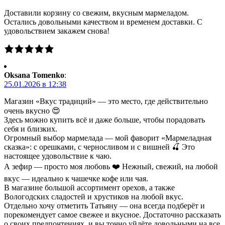
Доставили корзину со свежим, вкусным мармеладом.
Остались довольными качеством и временем доставки. С
удовольствием закажем снова!
Oksana Tomenko
:
25.01.2026 в 12:38
Магазин «Вкус традиций» — это место, где действительно
очень вкусно 😍
Здесь можно купить всё и даже больше, чтобы порадовать
себя и близких.
Огромный выбор мармелада — мой фаворит «Мармеладная
сказка»: с орешками, с черносливом и с вишней 🍒 Это
настоящее удовольствие к чаю.
А зефир — просто моя любовь ❤️ Нежный, свежий, на любой
вкус — идеально к чашечке кофе или чая.
В магазине большой ассортимент орехов, а также
Вологодских сладостей и хрустиков на любой вкус.
Отдельно хочу отметить Татьяну — она всегда подберёт и
порекомендует самое свежее и вкусное. Достаточно рассказать
о своих предпочтениях, и вы точно уйдёте довольными на все