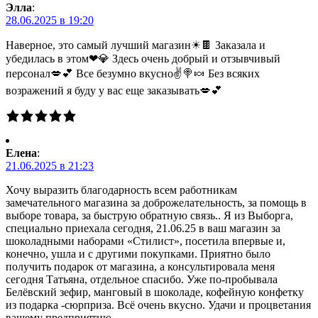
Элла
:
28.06.2025 в 19:20
Наверное, это самый лучший магазин☀🍫 Заказала и
убедилась в этом❤💎 Здесь очень добрый и отзывчивый
персонал💋💕 Все безумно вкусно✌🍭🍬 Без всяких
возражений я буду у вас еще заказывать💋💕
Елена
:
21.06.2025 в 21:23
Хочу выразить благодарность всем работникам
замечательного магазина за доброжелательность, за помощь в
выборе товара, за быструю обратную связь.. Я из Выборга,
специально приехала сегодня, 21.06.25 в ваш магазин за
шоколадными наборами «Стилист», посетила впервые и,
конечно, ушла и с другими покупками. Приятно было
получить подарок от магазина, а консультировала меня
сегодня Татьяна, отдельное спасибо. Уже по-пробывала
Белёвский зефир, манговый в шоколаде, кофейную конфетку
из подарка -сюрприза. Всё очень вкусно. Удачи и процветания
вашему предприятию.