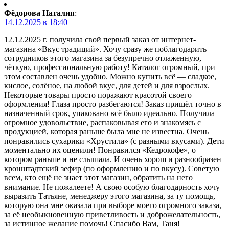
Фёдорова Наталия
:
14.12.2025 в 18:40
12.12.2025 г. получила свой первый заказ от интернет-
магазина «Вкус традиций». Хочу сразу же поблагодарить
сотрудников этого магазина за безупречно отлаженную,
чёткую, профессиональную работу! Каталог огромный, при
этом составлен очень удобно. Можно купить всё — сладкое,
кислое, солёное, на любой вкус, для детей и для взрослых.
Некоторые товары просто поражают красотой своего
оформления! Глаза просто разбегаются! Заказ пришёл точно в
назначенный срок, упаковано всё было идеально. Получила
огромное удовольствие, распаковывая его и знакомясь с
продукцией, которая раньше была мне не известна. Очень
понравились сухарики «Хрустила» (с разными вкусами). Дети
моментально их оценили! Понравился «Кедрокофе», о
котором раньше и не слышала. И очень хорош и разнообразен
кронштадтский зефир (по оформлению и по вкусу). Советую
всем, кто ещё не знает этот магазин, обратить на него
внимание. Не пожалеете! А свою особую благодарность хочу
выразить Татьяне, менеджеру этого магазина, за ту помощь,
которую она мне оказала при выборе моего огромного заказа,
за её необыкновенную приветливость и доброжелательность,
за истинное желание помочь! Спасибо Вам, Таня!