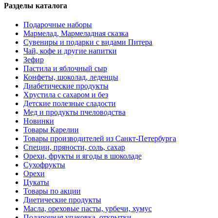
Разделы каталога
Подарочные наборы
Мармелад, Мармеладная сказка
Сувениры и подарки с видами Питера
Чай, кофе и другие напитки
Зефир
Пастила и яблочный сыр
Конфеты, шоколад, леденцы
Диабетические продукты
Хрустила с сахаром и без
Детские полезные сладости
Мед и продукты пчеловодства
Новинки
Товары Карелии
Товары производителей из Санкт-Петербурга
Специи, пряности, соль, сахар
Орехи, фрукты и ягоды в шоколаде
Сухофрукты
Орехи
Цукаты
Товары по акции
Диетические продукты
Масла, ореховые пасты, урбечи, хумус
Подарочная упаковка, открытки