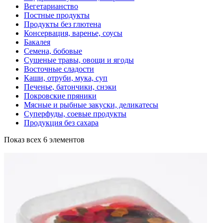
Вегетарианство
Постные продукты
Продукты без глютена
Консервация, варенье, соусы
Бакалея
Семена, бобовые
Сушеные травы, овощи и ягоды
Восточные сладости
Каши, отруби, мука, суп
Печенье, батончики, снэки
Покровские пряники
Мясные и рыбные закуски, деликатесы
Суперфуды, соевые продукты
Продукция без сахара
Показ всех 6 элементов