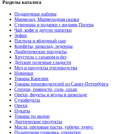
Разделы каталога
Подарочные наборы
Мармелад, Мармеладная сказка
Сувениры и подарки с видами Питера
Чай, кофе и другие напитки
Зефир
Пастила и яблочный сыр
Конфеты, шоколад, леденцы
Диабетические продукты
Хрустила с сахаром и без
Детские полезные сладости
Мед и продукты пчеловодства
Новинки
Товары Карелии
Товары производителей из Санкт-Петербурга
Специи, пряности, соль, сахар
Орехи, фрукты и ягоды в шоколаде
Сухофрукты
Орехи
Цукаты
Товары по акции
Диетические продукты
Масла, ореховые пасты, урбечи, хумус
Подарочная упаковка, открытки