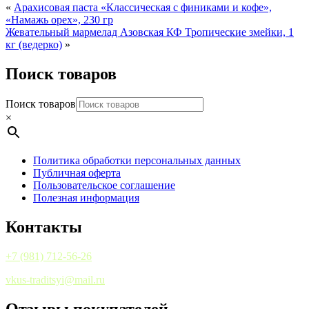
«
Арахисовая паста «Классическая с финиками и кофе»,
«Намажь орех», 230 гр
Жевательный мармелад Азовская КФ Тропические змейки, 1
кг (ведерко)
»
Поиск товаров
Поиск товаров
×
Политика обработки персональных данных
Публичная оферта
Пользовательское соглашение
Полезная информация
Контакты
+7 (981) 712-56-26
vkus-traditsyi@mail.ru
Отзывы покупателей