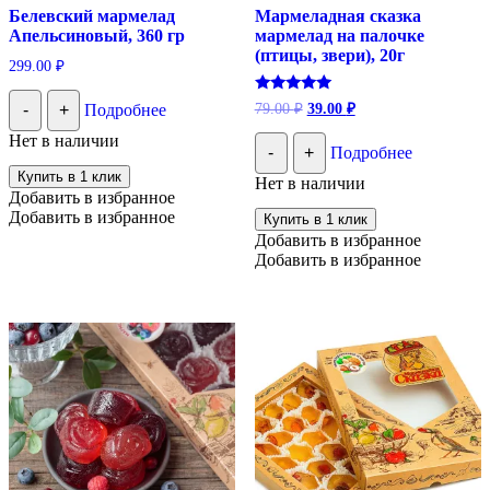
Белевский мармелад
Мармеладная сказка
Апельсиновый, 360 гр
мармелад на палочке
(птицы, звери), 20г
299.00
₽
Первоначальная
Текущая
Оценка
79.00
₽
39.00
₽
-
+
Подробнее
5.00
цена
цена:
из 5
составляла
Нет в наличии
39.00 ₽.
-
+
Подробнее
79.00 ₽.
Купить в 1 клик
Нет в наличии
Добавить в избранное
Добавить в избранное
Купить в 1 клик
Добавить в избранное
Добавить в избранное