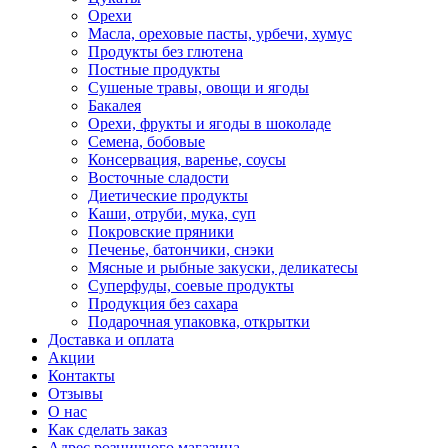
Орехи
Масла, ореховые пасты, урбечи, хумус
Продукты без глютена
Постные продукты
Сушеные травы, овощи и ягоды
Бакалея
Орехи, фрукты и ягоды в шоколаде
Семена, бобовые
Консервация, варенье, соусы
Восточные сладости
Диетические продукты
Каши, отруби, мука, суп
Покровские пряники
Печенье, батончики, снэки
Мясные и рыбные закуски, деликатесы
Суперфуды, соевые продукты
Продукция без сахара
Подарочная упаковка, открытки
Доставка и оплата
Акции
Контакты
Отзывы
О нас
Как сделать заказ
Адрес розничного магазина