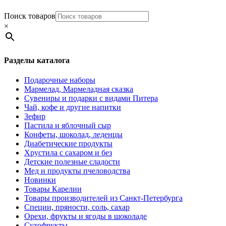
Поиск товаров
×
Разделы каталога
Подарочные наборы
Мармелад, Мармеладная сказка
Сувениры и подарки с видами Питера
Чай, кофе и другие напитки
Зефир
Пастила и яблочный сыр
Конфеты, шоколад, леденцы
Диабетические продукты
Хрустила с сахаром и без
Детские полезные сладости
Мед и продукты пчеловодства
Новинки
Товары Карелии
Товары производителей из Санкт-Петербурга
Специи, пряности, соль, сахар
Орехи, фрукты и ягоды в шоколаде
Сухофрукты