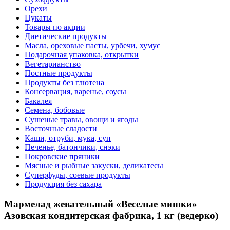
Орехи
Цукаты
Товары по акции
Диетические продукты
Масла, ореховые пасты, урбечи, хумус
Подарочная упаковка, открытки
Вегетарианство
Постные продукты
Продукты без глютена
Консервация, варенье, соусы
Бакалея
Семена, бобовые
Сушеные травы, овощи и ягоды
Восточные сладости
Каши, отруби, мука, суп
Печенье, батончики, снэки
Покровские пряники
Мясные и рыбные закуски, деликатесы
Суперфуды, соевые продукты
Продукция без сахара
Мармелад жевательный «Веселые мишки»
Азовская кондитерская фабрика, 1 кг (ведерко)