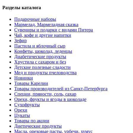
Разделы каталога
Подарочные наборы
Мармелад, Мармеладная сказка
Сувениры и подарки с видами Питера
Чай, кофе и другие напитки
Зефир
Пастила и яблочный сыр
Конфеты, шоколад, леденцы
Диабетические продукты
Хрустила с сахаром и без
Детские полезные сладости
Мед и продукты пчеловодства
Новинки
Товары Карелии
Товары производителей из Санкт-Петербурга
Специи, пряности, соль, сахар
Орехи, фрукты и ягоды в шоколаде
Сухофрукты
Орехи
Цукаты
Товары по акции
Диетические продукты
Масла, ореховые пасты, урбечи, хумус