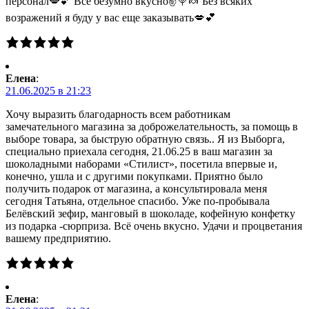
персонал💋💕 Все безумно вкусно✌🍭🍬 Без всяких
возражений я буду у вас еще заказывать💋💕
Елена
:
21.06.2025 в 21:23
Хочу выразить благодарность всем работникам
замечательного магазина за доброжелательность, за помощь в
выборе товара, за быструю обратную связь.. Я из Выборга,
специально приехала сегодня, 21.06.25 в ваш магазин за
шоколадными наборами «Стилист», посетила впервые и,
конечно, ушла и с другими покупками. Приятно было
получить подарок от магазина, а консультировала меня
сегодня Татьяна, отдельное спасибо. Уже по-пробывала
Белёвский зефир, манговый в шоколаде, кофейную конфетку
из подарка -сюрприза. Всё очень вкусно. Удачи и процветания
вашему предприятию.
Елена
: