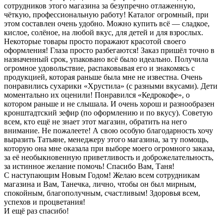
сотрудников этого магазина за безупречно отлаженную,
чёткую, профессиональную работу! Каталог огромный, при
этом составлен очень удобно. Можно купить всё — сладкое,
кислое, солёное, на любой вкус, для детей и для взрослых.
Некоторые товары просто поражают красотой своего
оформления! Глаза просто разбегаются! Заказ пришёл точно в
назначенный срок, упаковано всё было идеально. Получила
огромное удовольствие, распаковывая его и знакомясь с
продукцией, которая раньше была мне не известна. Очень
понравились сухарики «Хрустила» (с разными вкусами). Дети
моментально их оценили! Понравился «Кедрокофе», о
котором раньше и не слышала. И очень хорош и разнообразен
кронштадтский зефир (по оформлению и по вкусу). Советую
всем, кто ещё не знает этот магазин, обратить на него
внимание. Не пожалеете! А свою особую благодарность хочу
выразить Татьяне, менеджеру этого магазина, за ту помощь,
которую она мне оказала при выборе моего огромного заказа,
за её необыкновенную приветливость и доброжелательность,
за истинное желание помочь! Спасибо Вам, Таня!
С наступающим Новым Годом! Желаю всем сотрудникам
магазина и Вам, Танечка, лично, чтобы он был мирным,
спокойным, благополучным, счастливым! Здоровья всем,
успехов и процветания!
И ещё раз спасибо!