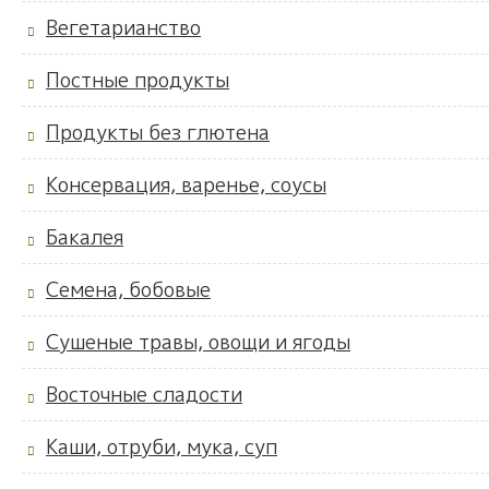
Вегетарианство
Постные продукты
Продукты без глютена
Консервация, варенье, соусы
Бакалея
Семена, бобовые
Сушеные травы, овощи и ягоды
Восточные сладости
Каши, отруби, мука, суп