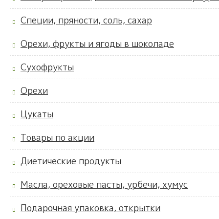
Специи, пряности, соль, сахар
Орехи, фрукты и ягоды в шоколаде
Сухофрукты
Орехи
Цукаты
Товары по акции
Диетические продукты
Масла, ореховые пасты, урбечи, хумус
Подарочная упаковка, открытки