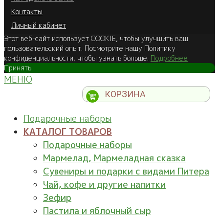
Контакты
Личный кабинет
Этот веб-сайт использует COOKIE, чтобы улучшить ваш
пользовательский опыт. Посмотрите нашу Политику
конфиденциальности, чтобы узнать больше.
Подробнее
Принять
МЕНЮ
КОРЗИНА
Подарочные наборы
КАТАЛОГ ТОВАРОВ
Подарочные наборы
Мармелад, Мармеладная сказка
Сувениры и подарки с видами Питера
Чай, кофе и другие напитки
Зефир
Пастила и яблочный сыр