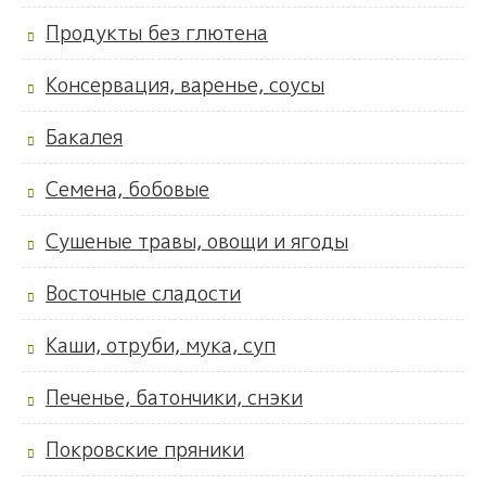
Продукты без глютена
Консервация, варенье, соусы
Бакалея
Семена, бобовые
Сушеные травы, овощи и ягоды
Восточные сладости
Каши, отруби, мука, суп
Печенье, батончики, снэки
Покровские пряники