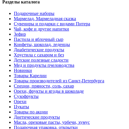
Разделы каталога
Подарочные наборы
Мармелад, Мармеладная сказка
Сувениры и подарки с видами Питера
Чай, кофе и другие напитки
Зефир
Пастила и яблочный сыр
Конфеты, шоколад, леденцы
Диабетические продукты
Хрустила с сахаром и без
Детские полезные сладости
Мед и продукты пчеловодства
Новинки
Товары Карелии
Товары производителей из Санкт-Петербурга
Специи, пряности, соль, сахар
Орехи, фрукты и ягоды в шоколаде
Сухофрукты
Орехи
Цукаты
Товары по акции
Диетические продукты
Масла, ореховые пасты, урбечи, хумус
Подарочная упаковка, открытки