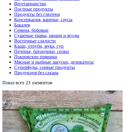
Вегетарианство
Постные продукты
Продукты без глютена
Консервация, варенье, соусы
Бакалея
Семена, бобовые
Сушеные травы, овощи и ягоды
Восточные сладости
Каши, отруби, мука, суп
Печенье, батончики, снэки
Покровские пряники
Мясные и рыбные закуски, деликатесы
Суперфуды, соевые продукты
Продукция без сахара
Показ всех 23 элементов