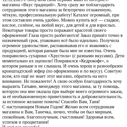
магазина «Вкус традиций». Хочу сразу же поблагодарить
сотрудников этого магазина за безупречно отлаженную,
чёткую, профессиональную работу! Каталог огромный, при
этом составлен очень удобно. Можно купить всё — сладкое,
кислое, солёное, на любой вкус, для детей и для взрослых.
Некоторые товары просто поражают красотой своего
оформления! Глаза просто разбегаются! Заказ пришёл точно в
назначенный срок, упаковано всё было идеально. Получила
огромное удовольствие, распаковывая его и знакомясь с
продукцией, которая раньше была мне не известна. Очень
понравились сухарики «Хрустила» (с разными вкусами). Дети
моментально их оценили! Понравился «Кедрокофе», о
котором раньше и не слышала. И очень хорош и разнообразен
кронштадтский зефир (по оформлению и по вкусу). Советую
всем, кто ещё не знает этот магазин, обратить на него
внимание. Не пожалеете! А свою особую благодарность хочу
выразить Татьяне, менеджеру этого магазина, за ту помощь,
которую она мне оказала при выборе моего огромного заказа,
за её необыкновенную приветливость и доброжелательность,
за истинное желание помочь! Спасибо Вам, Таня!
С наступающим Новым Годом! Желаю всем сотрудникам
магазина и Вам, Танечка, лично, чтобы он был мирным,
спокойным, благополучным, счастливым! Здоровья всем,
успехов и процветания!