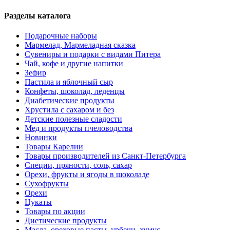
Разделы каталога
Подарочные наборы
Мармелад, Мармеладная сказка
Сувениры и подарки с видами Питера
Чай, кофе и другие напитки
Зефир
Пастила и яблочный сыр
Конфеты, шоколад, леденцы
Диабетические продукты
Хрустила с сахаром и без
Детские полезные сладости
Мед и продукты пчеловодства
Новинки
Товары Карелии
Товары производителей из Санкт-Петербурга
Специи, пряности, соль, сахар
Орехи, фрукты и ягоды в шоколаде
Сухофрукты
Орехи
Цукаты
Товары по акции
Диетические продукты
Масла, ореховые пасты, урбечи, хумус