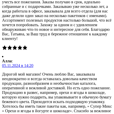
учесть все пожелания. Заказы получаю в срок, идеально
собранные и с подарочками. Заказываю уже несколько лет, а
когда работала в офисе, заказывала для всего отдела (для нас
даже делили один заказ на несколько пакетиков с именами).
Ассортимент полезных продуктов настолько большой, что всё
хочется попробовать. Захожу за одним и с удивлением
обнаруживаю что-то новое и интересное для себя. Благодарю
Вас, Татьяна, за Ваш труд и бережное отношение к каждому
клиенту!
Алла
:
05.11.2024 в 14:20
Дорогой мой магазин! Очень люблю Вас, заказывала
неоднократно и всегда оставалась довольна качеством
продукции, разнообразием и необычностью каталога,
оперативной и вежливой доставкой. Но есть одно пожелание.
Продукцию в развес, например, орехи и ягоды в шоколаде,
которую нужно подарить, вы упаковываете в обычную бумагу
бежевого цвета. Приходится искать подходящую упаковку.
Хотелось бы иметь такие пакеты как, например, » Супер Микс
» Орехи и ягоды в йогурте и шоколаде». Спасибо за вежливое