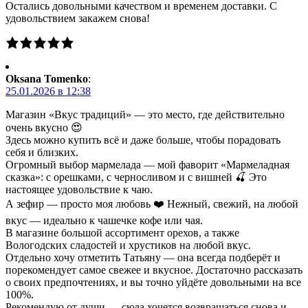
Остались довольными качеством и временем доставки. С
удовольствием закажем снова!
Oksana Tomenko
:
25.01.2026 в 12:38
Магазин «Вкус традиций» — это место, где действительно
очень вкусно 😍
Здесь можно купить всё и даже больше, чтобы порадовать
себя и близких.
Огромный выбор мармелада — мой фаворит «Мармеладная
сказка»: с орешками, с черносливом и с вишней 🍒 Это
настоящее удовольствие к чаю.
А зефир — просто моя любовь ❤️ Нежный, свежий, на любой
вкус — идеально к чашечке кофе или чая.
В магазине большой ассортимент орехов, а также
Вологодских сладостей и хрустиков на любой вкус.
Отдельно хочу отметить Татьяну — она всегда подберёт и
порекомендует самое свежее и вкусное. Достаточно рассказать
о своих предпочтениях, и вы точно уйдёте довольными на все
100%.
Рекомендую от души — сюда хочется возвращаться снова и