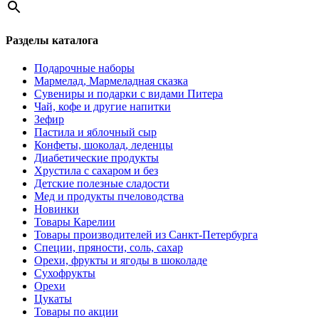
Разделы каталога
Подарочные наборы
Мармелад, Мармеладная сказка
Сувениры и подарки с видами Питера
Чай, кофе и другие напитки
Зефир
Пастила и яблочный сыр
Конфеты, шоколад, леденцы
Диабетические продукты
Хрустила с сахаром и без
Детские полезные сладости
Мед и продукты пчеловодства
Новинки
Товары Карелии
Товары производителей из Санкт-Петербурга
Специи, пряности, соль, сахар
Орехи, фрукты и ягоды в шоколаде
Сухофрукты
Орехи
Цукаты
Товары по акции