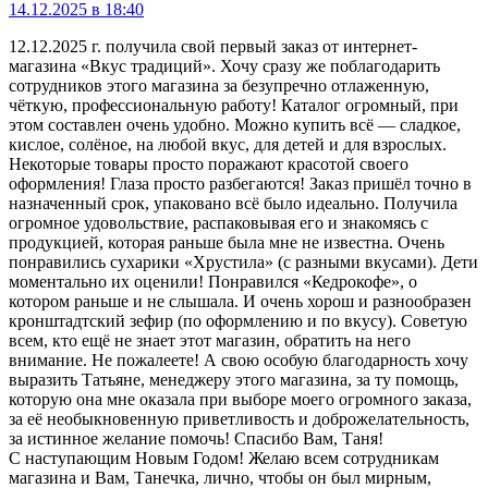
14.12.2025 в 18:40
12.12.2025 г. получила свой первый заказ от интернет-
магазина «Вкус традиций». Хочу сразу же поблагодарить
сотрудников этого магазина за безупречно отлаженную,
чёткую, профессиональную работу! Каталог огромный, при
этом составлен очень удобно. Можно купить всё — сладкое,
кислое, солёное, на любой вкус, для детей и для взрослых.
Некоторые товары просто поражают красотой своего
оформления! Глаза просто разбегаются! Заказ пришёл точно в
назначенный срок, упаковано всё было идеально. Получила
огромное удовольствие, распаковывая его и знакомясь с
продукцией, которая раньше была мне не известна. Очень
понравились сухарики «Хрустила» (с разными вкусами). Дети
моментально их оценили! Понравился «Кедрокофе», о
котором раньше и не слышала. И очень хорош и разнообразен
кронштадтский зефир (по оформлению и по вкусу). Советую
всем, кто ещё не знает этот магазин, обратить на него
внимание. Не пожалеете! А свою особую благодарность хочу
выразить Татьяне, менеджеру этого магазина, за ту помощь,
которую она мне оказала при выборе моего огромного заказа,
за её необыкновенную приветливость и доброжелательность,
за истинное желание помочь! Спасибо Вам, Таня!
С наступающим Новым Годом! Желаю всем сотрудникам
магазина и Вам, Танечка, лично, чтобы он был мирным,