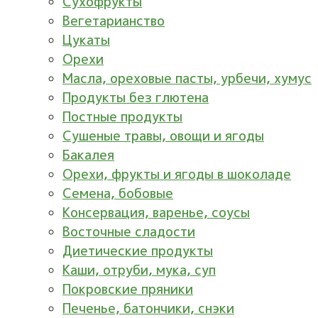
Сухофрукты
Вегетарианство
Цукаты
Орехи
Масла, ореховые пасты, урбечи, хумус
Продукты без глютена
Постные продукты
Сушеные травы, овощи и ягоды
Бакалея
Орехи, фрукты и ягоды в шоколаде
Семена, бобовые
Консервация, варенье, соусы
Восточные сладости
Диетические продукты
Каши, отруби, мука, суп
Покровские пряники
Печенье, батончики, снэки