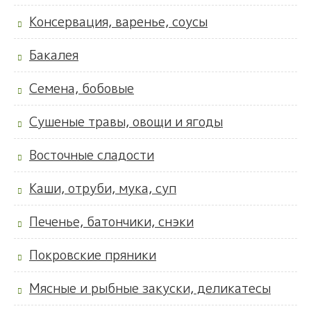
Консервация, варенье, соусы
Бакалея
Семена, бобовые
Сушеные травы, овощи и ягоды
Восточные сладости
Каши, отруби, мука, суп
Печенье, батончики, снэки
Покровские пряники
Мясные и рыбные закуски, деликатесы