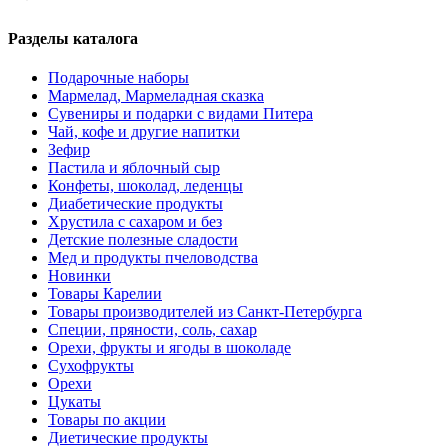
Разделы каталога
Подарочные наборы
Мармелад, Мармеладная сказка
Сувениры и подарки с видами Питера
Чай, кофе и другие напитки
Зефир
Пастила и яблочный сыр
Конфеты, шоколад, леденцы
Диабетические продукты
Хрустила с сахаром и без
Детские полезные сладости
Мед и продукты пчеловодства
Новинки
Товары Карелии
Товары производителей из Санкт-Петербурга
Специи, пряности, соль, сахар
Орехи, фрукты и ягоды в шоколаде
Сухофрукты
Орехи
Цукаты
Товары по акции
Диетические продукты