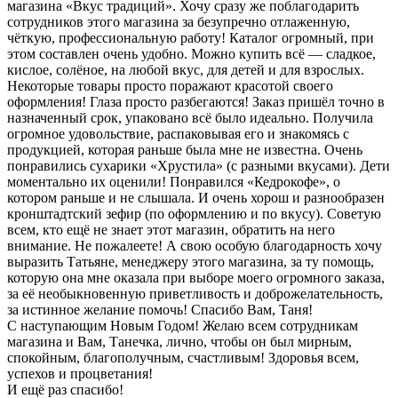
магазина «Вкус традиций». Хочу сразу же поблагодарить
сотрудников этого магазина за безупречно отлаженную,
чёткую, профессиональную работу! Каталог огромный, при
этом составлен очень удобно. Можно купить всё — сладкое,
кислое, солёное, на любой вкус, для детей и для взрослых.
Некоторые товары просто поражают красотой своего
оформления! Глаза просто разбегаются! Заказ пришёл точно в
назначенный срок, упаковано всё было идеально. Получила
огромное удовольствие, распаковывая его и знакомясь с
продукцией, которая раньше была мне не известна. Очень
понравились сухарики «Хрустила» (с разными вкусами). Дети
моментально их оценили! Понравился «Кедрокофе», о
котором раньше и не слышала. И очень хорош и разнообразен
кронштадтский зефир (по оформлению и по вкусу). Советую
всем, кто ещё не знает этот магазин, обратить на него
внимание. Не пожалеете! А свою особую благодарность хочу
выразить Татьяне, менеджеру этого магазина, за ту помощь,
которую она мне оказала при выборе моего огромного заказа,
за её необыкновенную приветливость и доброжелательность,
за истинное желание помочь! Спасибо Вам, Таня!
С наступающим Новым Годом! Желаю всем сотрудникам
магазина и Вам, Танечка, лично, чтобы он был мирным,
спокойным, благополучным, счастливым! Здоровья всем,
успехов и процветания!
И ещё раз спасибо!