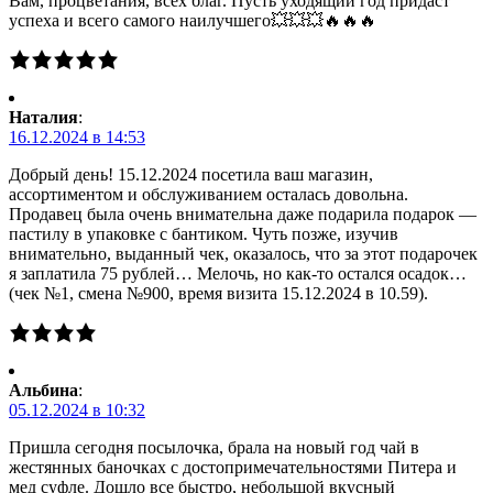
Вам, процветания, всех благ. Пусть уходящий год придаст
успеха и всего самого наилучшего💥💥💥🔥🔥🔥
Наталия
:
16.12.2024 в 14:53
Добрый день! 15.12.2024 посетила ваш магазин,
ассортиментом и обслуживанием осталась довольна.
Продавец была очень внимательна даже подарила подарок —
пастилу в упаковке с бантиком. Чуть позже, изучив
внимательно, выданный чек, оказалось, что за этот подарочек
я заплатила 75 рублей… Мелочь, но как-то остался осадок…
(чек №1, смена №900, время визита 15.12.2024 в 10.59).
Альбина
:
05.12.2024 в 10:32
Пришла сегодня посылочка, брала на новый год чай в
жестянных баночках с достопримечательностями Питера и
мед суфле. Дошло все быстро, небольшой вкусный