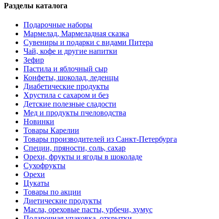
Разделы каталога
Подарочные наборы
Мармелад, Мармеладная сказка
Сувениры и подарки с видами Питера
Чай, кофе и другие напитки
Зефир
Пастила и яблочный сыр
Конфеты, шоколад, леденцы
Диабетические продукты
Хрустила с сахаром и без
Детские полезные сладости
Мед и продукты пчеловодства
Новинки
Товары Карелии
Товары производителей из Санкт-Петербурга
Специи, пряности, соль, сахар
Орехи, фрукты и ягоды в шоколаде
Сухофрукты
Орехи
Цукаты
Товары по акции
Диетические продукты
Масла, ореховые пасты, урбечи, хумус
Подарочная упаковка, открытки