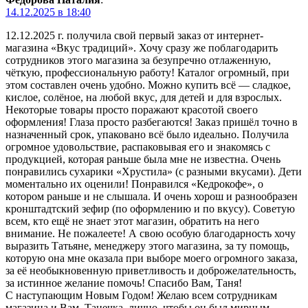
14.12.2025 в 18:40
12.12.2025 г. получила свой первый заказ от интернет-
магазина «Вкус традиций». Хочу сразу же поблагодарить
сотрудников этого магазина за безупречно отлаженную,
чёткую, профессиональную работу! Каталог огромный, при
этом составлен очень удобно. Можно купить всё — сладкое,
кислое, солёное, на любой вкус, для детей и для взрослых.
Некоторые товары просто поражают красотой своего
оформления! Глаза просто разбегаются! Заказ пришёл точно в
назначенный срок, упаковано всё было идеально. Получила
огромное удовольствие, распаковывая его и знакомясь с
продукцией, которая раньше была мне не известна. Очень
понравились сухарики «Хрустила» (с разными вкусами). Дети
моментально их оценили! Понравился «Кедрокофе», о
котором раньше и не слышала. И очень хорош и разнообразен
кронштадтский зефир (по оформлению и по вкусу). Советую
всем, кто ещё не знает этот магазин, обратить на него
внимание. Не пожалеете! А свою особую благодарность хочу
выразить Татьяне, менеджеру этого магазина, за ту помощь,
которую она мне оказала при выборе моего огромного заказа,
за её необыкновенную приветливость и доброжелательность,
за истинное желание помочь! Спасибо Вам, Таня!
С наступающим Новым Годом! Желаю всем сотрудникам
магазина и Вам, Танечка, лично, чтобы он был мирным,