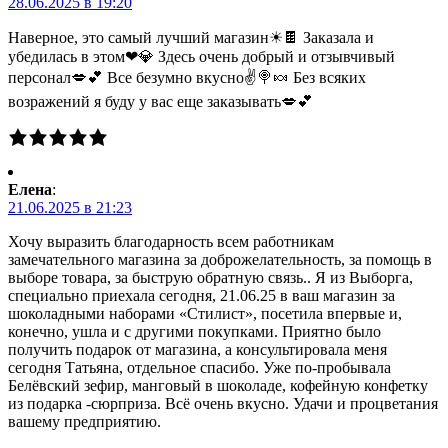
28.06.2025 в 19:20
Наверное, это самый лучший магазин☀🍫 Заказала и
убедилась в этом❤💎 Здесь очень добрый и отзывчивый
персонал💋💕 Все безумно вкусно✌🍭🍬 Без всяких
возражений я буду у вас еще заказывать💋💕
Елена
:
21.06.2025 в 21:23
Хочу выразить благодарность всем работникам
замечательного магазина за доброжелательность, за помощь в
выборе товара, за быструю обратную связь.. Я из Выборга,
специально приехала сегодня, 21.06.25 в ваш магазин за
шоколадными наборами «Стилист», посетила впервые и,
конечно, ушла и с другими покупками. Приятно было
получить подарок от магазина, а консультировала меня
сегодня Татьяна, отдельное спасибо. Уже по-пробывала
Белёвский зефир, манговый в шоколаде, кофейную конфетку
из подарка -сюрприза. Всё очень вкусно. Удачи и процветания
вашему предприятию.