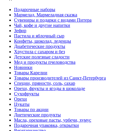
Подарочные наборы
Мармелад, Мармеладная сказка
Сувениры и подарки с видами Питера
Чай, кофе и другие напитки
Зефир
Пастила и яблочный сыр
Конфеты, шоколад, леденцы
Диабетические продукты
Хрустила с сахаром и без
Детские полезные сладости
Мед и продукты пчеловодства
Новинки
Товары Карелии
Товары производителей из Санкт-Петербурга
Специи, пряности, соль, сахар
Орехи, фрукты и ягоды в шоколаде
Сухофрукты
Орехи
Цукаты
Товары по акции
Диетические продукты
Масла, ореховые пасты, урбечи, хумус
Подарочная упаковка, открытки
Вегетарианство