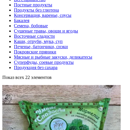
Постные продукты
Продукты без глютена
Консервация, варенье, соусы
Бакалея
Семена, бобовые
Сушеные травы, овощи и ягоды
Восточные сладости
Каши, отруби, мука, суп
Печенье, батончики, снэки
Покровские пряники
Мясные и рыбные закуски, деликатесы
Суперфуды, соевые продукты
Продукция без сахара
Показ всех 22 элементов