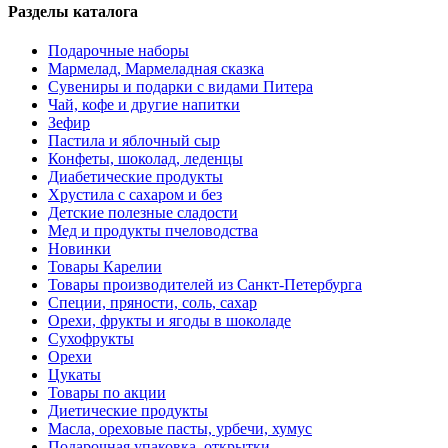
Разделы каталога
Подарочные наборы
Мармелад, Мармеладная сказка
Сувениры и подарки с видами Питера
Чай, кофе и другие напитки
Зефир
Пастила и яблочный сыр
Конфеты, шоколад, леденцы
Диабетические продукты
Хрустила с сахаром и без
Детские полезные сладости
Мед и продукты пчеловодства
Новинки
Товары Карелии
Товары производителей из Санкт-Петербурга
Специи, пряности, соль, сахар
Орехи, фрукты и ягоды в шоколаде
Сухофрукты
Орехи
Цукаты
Товары по акции
Диетические продукты
Масла, ореховые пасты, урбечи, хумус
Подарочная упаковка, открытки