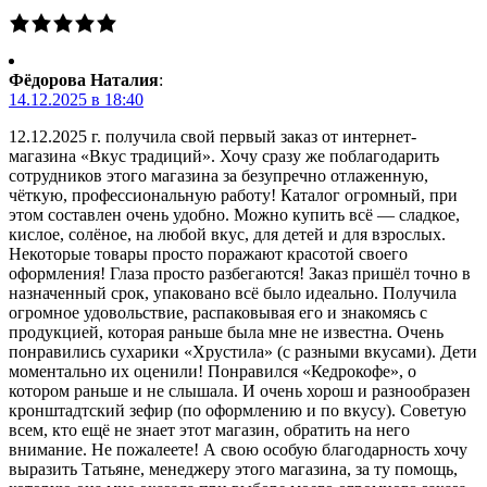
Фёдорова Наталия
:
14.12.2025 в 18:40
12.12.2025 г. получила свой первый заказ от интернет-
магазина «Вкус традиций». Хочу сразу же поблагодарить
сотрудников этого магазина за безупречно отлаженную,
чёткую, профессиональную работу! Каталог огромный, при
этом составлен очень удобно. Можно купить всё — сладкое,
кислое, солёное, на любой вкус, для детей и для взрослых.
Некоторые товары просто поражают красотой своего
оформления! Глаза просто разбегаются! Заказ пришёл точно в
назначенный срок, упаковано всё было идеально. Получила
огромное удовольствие, распаковывая его и знакомясь с
продукцией, которая раньше была мне не известна. Очень
понравились сухарики «Хрустила» (с разными вкусами). Дети
моментально их оценили! Понравился «Кедрокофе», о
котором раньше и не слышала. И очень хорош и разнообразен
кронштадтский зефир (по оформлению и по вкусу). Советую
всем, кто ещё не знает этот магазин, обратить на него
внимание. Не пожалеете! А свою особую благодарность хочу
выразить Татьяне, менеджеру этого магазина, за ту помощь,