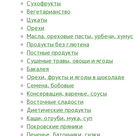
Сухофрукты
Вегетарианство
Цукаты
Орехи
Масла, ореховые пасты, урбечи, хумус
Продукты без глютена
Постные продукты
Сушеные травы, овощи и ягоды
Бакалея
Орехи, фрукты и ягоды в шоколаде
Семена, бобовые
Консервация, варенье, соусы
Восточные сладости
Диетические продукты
Каши, отруби, мука, суп
Покровские пряники
Печенье, батончики, снэки