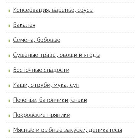
Консервация, варенье, соусы
Бакалея
Семена, бобовые
Сушеные травы, овощи и ягоды
Восточные сладости
Каши, отруби, мука, суп
Печенье, батончики, снэки
Покровские пряники
Мясные и рыбные закуски, деликатесы