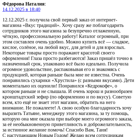
Фёдорова Наталия
:
14.12.2025 в 18:40
12.12.2025 г. получила свой первый заказ от интернет-
магазина «Вкус традиций». Хочу сразу же поблагодарить
сотрудников этого магазина за безупречно отлаженную,
чёткую, профессиональную работу! Каталог огромный, при
этом составлен очень удобно. Можно купить всё — сладкое,
кислое, солёное, на любой вкус, для детей и для взрослых.
Некоторые товары просто поражают красотой своего
оформления! Глаза просто разбегаются! Заказ пришёл точно в
назначенный срок, упаковано всё было идеально. Получила
огромное удовольствие, распаковывая его и знакомясь с
продукцией, которая раньше была мне не известна. Очень
понравились сухарики «Хрустила» (с разными вкусами). Дети
моментально их оценили! Понравился «Кедрокофе», о
котором раньше и не слышала. И очень хорош и разнообразен
кронштадтский зефир (по оформлению и по вкусу). Советую
всем, кто ещё не знает этот магазин, обратить на него
внимание. Не пожалеете! А свою особую благодарность хочу
выразить Татьяне, менеджеру этого магазина, за ту помощь,
которую она мне оказала при выборе моего огромного заказа,
за её необыкновенную приветливость и доброжелательность,
за истинное желание помочь! Спасибо Вам, Таня!
С наступающим Новым Годом! Желаю всем сотрудникам