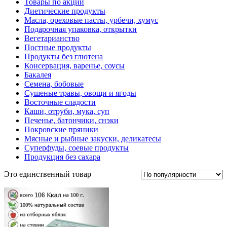
Товары по акции
Диетические продукты
Масла, ореховые пасты, урбечи, хумус
Подарочная упаковка, открытки
Вегетарианство
Постные продукты
Продукты без глютена
Консервация, варенье, соусы
Бакалея
Семена, бобовые
Сушеные травы, овощи и ягоды
Восточные сладости
Каши, отруби, мука, суп
Печенье, батончики, снэки
Покровские пряники
Мясные и рыбные закуски, деликатесы
Суперфуды, соевые продукты
Продукция без сахара
Это единственный товар