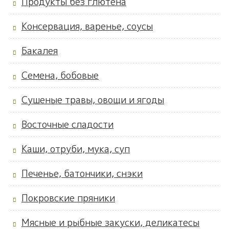
Продукты без глютена
Консервация, варенье, соусы
Бакалея
Семена, бобовые
Сушеные травы, овощи и ягоды
Восточные сладости
Каши, отруби, мука, суп
Печенье, батончики, снэки
Покровские пряники
Мясные и рыбные закуски, деликатесы