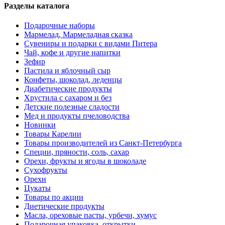
Разделы каталога
Подарочные наборы
Мармелад, Мармеладная сказка
Сувениры и подарки с видами Питера
Чай, кофе и другие напитки
Зефир
Пастила и яблочный сыр
Конфеты, шоколад, леденцы
Диабетические продукты
Хрустила с сахаром и без
Детские полезные сладости
Мед и продукты пчеловодства
Новинки
Товары Карелии
Товары производителей из Санкт-Петербурга
Специи, пряности, соль, сахар
Орехи, фрукты и ягоды в шоколаде
Сухофрукты
Орехи
Цукаты
Товары по акции
Диетические продукты
Масла, ореховые пасты, урбечи, хумус
Подарочная упаковка, открытки