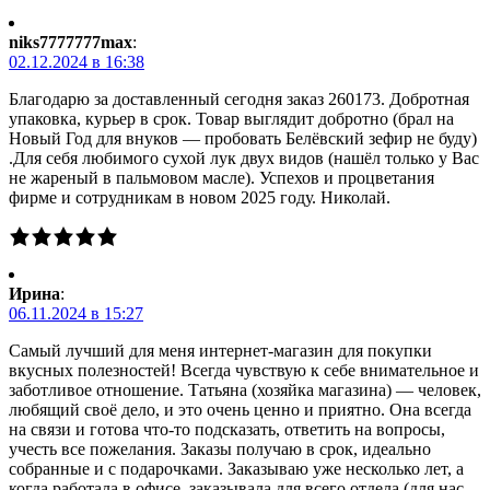
niks7777777max
:
02.12.2024 в 16:38
Благодарю за доставленный сегодня заказ 260173. Добротная
упаковка, курьер в срок. Товар выглядит добротно (брал на
Новый Год для внуков — пробовать Белёвский зефир не буду)
.Для себя любимого сухой лук двух видов (нашёл только у Вас
не жареный в пальмовом масле). Успехов и процветания
фирме и сотрудникам в новом 2025 году. Николай.
Ирина
:
06.11.2024 в 15:27
Самый лучший для меня интернет-магазин для покупки
вкусных полезностей! Всегда чувствую к себе внимательное и
заботливое отношение. Татьяна (хозяйка магазина) — человек,
любящий своё дело, и это очень ценно и приятно. Она всегда
на связи и готова что-то подсказать, ответить на вопросы,
учесть все пожелания. Заказы получаю в срок, идеально
собранные и с подарочками. Заказываю уже несколько лет, а
когда работала в офисе, заказывала для всего отдела (для нас