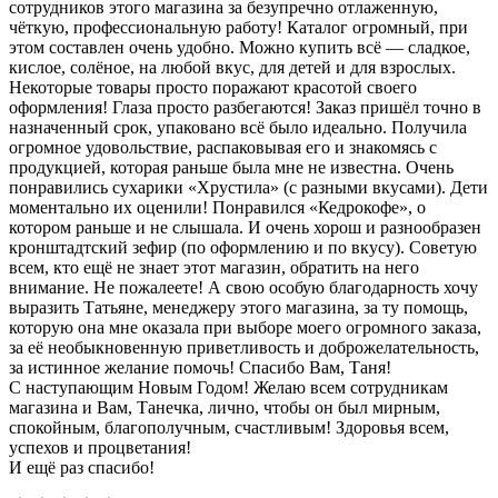
сотрудников этого магазина за безупречно отлаженную,
чёткую, профессиональную работу! Каталог огромный, при
этом составлен очень удобно. Можно купить всё — сладкое,
кислое, солёное, на любой вкус, для детей и для взрослых.
Некоторые товары просто поражают красотой своего
оформления! Глаза просто разбегаются! Заказ пришёл точно в
назначенный срок, упаковано всё было идеально. Получила
огромное удовольствие, распаковывая его и знакомясь с
продукцией, которая раньше была мне не известна. Очень
понравились сухарики «Хрустила» (с разными вкусами). Дети
моментально их оценили! Понравился «Кедрокофе», о
котором раньше и не слышала. И очень хорош и разнообразен
кронштадтский зефир (по оформлению и по вкусу). Советую
всем, кто ещё не знает этот магазин, обратить на него
внимание. Не пожалеете! А свою особую благодарность хочу
выразить Татьяне, менеджеру этого магазина, за ту помощь,
которую она мне оказала при выборе моего огромного заказа,
за её необыкновенную приветливость и доброжелательность,
за истинное желание помочь! Спасибо Вам, Таня!
С наступающим Новым Годом! Желаю всем сотрудникам
магазина и Вам, Танечка, лично, чтобы он был мирным,
спокойным, благополучным, счастливым! Здоровья всем,
успехов и процветания!
И ещё раз спасибо!