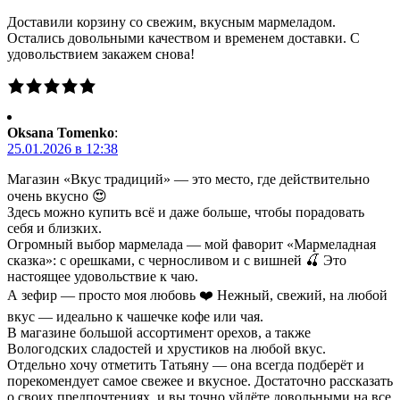
Доставили корзину со свежим, вкусным мармеладом.
Остались довольными качеством и временем доставки. С
удовольствием закажем снова!
Oksana Tomenko
:
25.01.2026 в 12:38
Магазин «Вкус традиций» — это место, где действительно
очень вкусно 😍
Здесь можно купить всё и даже больше, чтобы порадовать
себя и близких.
Огромный выбор мармелада — мой фаворит «Мармеладная
сказка»: с орешками, с черносливом и с вишней 🍒 Это
настоящее удовольствие к чаю.
А зефир — просто моя любовь ❤️ Нежный, свежий, на любой
вкус — идеально к чашечке кофе или чая.
В магазине большой ассортимент орехов, а также
Вологодских сладостей и хрустиков на любой вкус.
Отдельно хочу отметить Татьяну — она всегда подберёт и
порекомендует самое свежее и вкусное. Достаточно рассказать
о своих предпочтениях, и вы точно уйдёте довольными на все