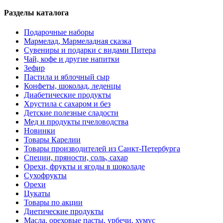
Разделы каталога
Подарочные наборы
Мармелад, Мармеладная сказка
Сувениры и подарки с видами Питера
Чай, кофе и другие напитки
Зефир
Пастила и яблочный сыр
Конфеты, шоколад, леденцы
Диабетические продукты
Хрустила с сахаром и без
Детские полезные сладости
Мед и продукты пчеловодства
Новинки
Товары Карелии
Товары производителей из Санкт-Петербурга
Специи, пряности, соль, сахар
Орехи, фрукты и ягоды в шоколаде
Сухофрукты
Орехи
Цукаты
Товары по акции
Диетические продукты
Масла, ореховые пасты, урбечи, хумус