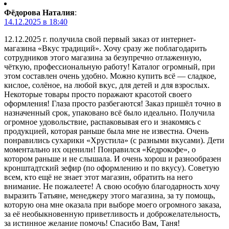
Фёдорова Наталия
:
14.12.2025 в 18:40
12.12.2025 г. получила свой первый заказ от интернет-
магазина «Вкус традиций». Хочу сразу же поблагодарить
сотрудников этого магазина за безупречно отлаженную,
чёткую, профессиональную работу! Каталог огромный, при
этом составлен очень удобно. Можно купить всё — сладкое,
кислое, солёное, на любой вкус, для детей и для взрослых.
Некоторые товары просто поражают красотой своего
оформления! Глаза просто разбегаются! Заказ пришёл точно в
назначенный срок, упаковано всё было идеально. Получила
огромное удовольствие, распаковывая его и знакомясь с
продукцией, которая раньше была мне не известна. Очень
понравились сухарики «Хрустила» (с разными вкусами). Дети
моментально их оценили! Понравился «Кедрокофе», о
котором раньше и не слышала. И очень хорош и разнообразен
кронштадтский зефир (по оформлению и по вкусу). Советую
всем, кто ещё не знает этот магазин, обратить на него
внимание. Не пожалеете! А свою особую благодарность хочу
выразить Татьяне, менеджеру этого магазина, за ту помощь,
которую она мне оказала при выборе моего огромного заказа,
за её необыкновенную приветливость и доброжелательность,
за истинное желание помочь! Спасибо Вам, Таня!