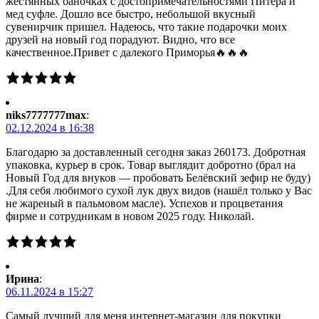
жестянных баночках с достопримечательностями Питера и
мед суфле. Дошло все быстро, небольшой вкусный
сувенирчик пришел. Надеюсь, что такие подарочки моих
друзей на новый год порадуют. Видно, что все
качественное.Привет с далекого Приморья🔥🔥🔥
niks7777777max
:
02.12.2024 в 16:38
Благодарю за доставленный сегодня заказ 260173. Добротная
упаковка, курьер в срок. Товар выглядит добротно (брал на
Новый Год для внуков — пробовать Белёвский зефир не буду)
.Для себя любимого сухой лук двух видов (нашёл только у Вас
не жареный в пальмовом масле). Успехов и процветания
фирме и сотрудникам в новом 2025 году. Николай.
Ирина
:
06.11.2024 в 15:27
Самый лучший для меня интернет-магазин для покупки