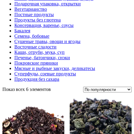
Подарочная упаковка, открытки
Вегетарианство
Постные продукты
Продукты без глютена
Консервация, варенье, соусы
Бакалея
Семена, бобовые
Сушеные травы, овощи и ягоды
Восточные сладости
Каши, отруби, мука, суп
Печенье, батончики, снэки
Покровские пряники
Мясные и рыбные закуски, деликатесы
Суперфуды, соевые продукты
Продукция без сахара
Показ всех 6 элементов