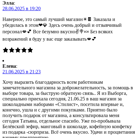
Элла
:
28.06.2025 в 19:20
Наверное, это самый лучший магазин☀🍫 Заказала и
убедилась в этом❤💎 Здесь очень добрый и отзывчивый
персонал💋💕 Все безумно вкусно✌🍭🍬 Без всяких
возражений я буду у вас еще заказывать💋💕
Елена
:
21.06.2025 в 21:23
Хочу выразить благодарность всем работникам
замечательного магазина за доброжелательность, за помощь в
выборе товара, за быструю обратную связь.. Я из Выборга,
специально приехала сегодня, 21.06.25 в ваш магазин за
шоколадными наборами «Стилист», посетила впервые и,
конечно, ушла и с другими покупками. Приятно было
получить подарок от магазина, а консультировала меня
сегодня Татьяна, отдельное спасибо. Уже по-пробывала
Белёвский зефир, манговый в шоколаде, кофейную конфетку
из подарка -сюрприза. Всё очень вкусно. Удачи и процветания
вашему предприятию.