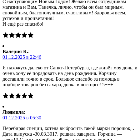
С наступающим Новым Годом! Желаю всем сотрудникам
магазина и Вам, Танечка, лично, чтобы он был мирным,
спокойным, благополучным, счастливым! Здоровья всем,
успехов и процветания!
И ещё раз спасибо!
Валерия К.
:
01.12.2025 в 22:46
Я нахожусь далеко от Санкт-Петербурга, где живёт моя дочь, и
очень хочу её порадовать на день рождения. Корзину
доставили точно в срок. Большое спасибо за помощь в
подборе товаров без сахара, дочка в восторге! 5+++
Людмила
:
01.12.2025 в 05:30
Перебирая специи, хотела выбросить такой марки порошок, .
Дата выпуска -30.03.3017. решила заварить. Горчица —
зверь!!! Слезы вышибает. Жаль , что нет в наличии