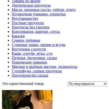
Товары по акции
Диетические продукты
Масла, ореховые пасты, урбечи, хумус
Подарочная упаковка, открытки
Вегетарианство
Постные продукты
Продукты без глютена
Консервация, варенье, соусы
Бакалея
Семена, бобовые
Сушеные травы, овощи и ягоды
Восточные сладости
Каши, отруби, мука, суп
Печенье, батончики, снэки
Покровские пряники
Мясные и рыбные закуски, деликатесы
Суперфуды, соевые продукты
Продукция без сахара
Это единственный товар