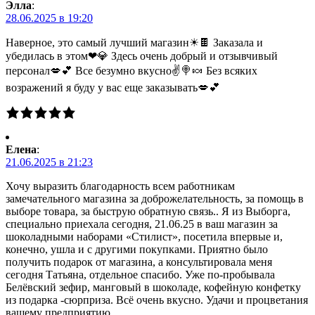
Элла
:
28.06.2025 в 19:20
Наверное, это самый лучший магазин☀🍫 Заказала и
убедилась в этом❤💎 Здесь очень добрый и отзывчивый
персонал💋💕 Все безумно вкусно✌🍭🍬 Без всяких
возражений я буду у вас еще заказывать💋💕
Елена
:
21.06.2025 в 21:23
Хочу выразить благодарность всем работникам
замечательного магазина за доброжелательность, за помощь в
выборе товара, за быструю обратную связь.. Я из Выборга,
специально приехала сегодня, 21.06.25 в ваш магазин за
шоколадными наборами «Стилист», посетила впервые и,
конечно, ушла и с другими покупками. Приятно было
получить подарок от магазина, а консультировала меня
сегодня Татьяна, отдельное спасибо. Уже по-пробывала
Белёвский зефир, манговый в шоколаде, кофейную конфетку
из подарка -сюрприза. Всё очень вкусно. Удачи и процветания
вашему предприятию.