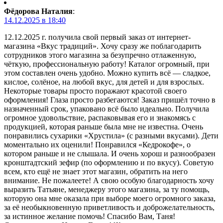
Фёдорова Наталия
:
14.12.2025 в 18:40
12.12.2025 г. получила свой первый заказ от интернет-
магазина «Вкус традиций». Хочу сразу же поблагодарить
сотрудников этого магазина за безупречно отлаженную,
чёткую, профессиональную работу! Каталог огромный, при
этом составлен очень удобно. Можно купить всё — сладкое,
кислое, солёное, на любой вкус, для детей и для взрослых.
Некоторые товары просто поражают красотой своего
оформления! Глаза просто разбегаются! Заказ пришёл точно в
назначенный срок, упаковано всё было идеально. Получила
огромное удовольствие, распаковывая его и знакомясь с
продукцией, которая раньше была мне не известна. Очень
понравились сухарики «Хрустила» (с разными вкусами). Дети
моментально их оценили! Понравился «Кедрокофе», о
котором раньше и не слышала. И очень хорош и разнообразен
кронштадтский зефир (по оформлению и по вкусу). Советую
всем, кто ещё не знает этот магазин, обратить на него
внимание. Не пожалеете! А свою особую благодарность хочу
выразить Татьяне, менеджеру этого магазина, за ту помощь,
которую она мне оказала при выборе моего огромного заказа,
за её необыкновенную приветливость и доброжелательность,
за истинное желание помочь! Спасибо Вам, Таня!