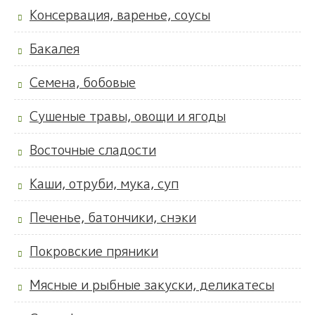
Консервация, варенье, соусы
Бакалея
Семена, бобовые
Сушеные травы, овощи и ягоды
Восточные сладости
Каши, отруби, мука, суп
Печенье, батончики, снэки
Покровские пряники
Мясные и рыбные закуски, деликатесы