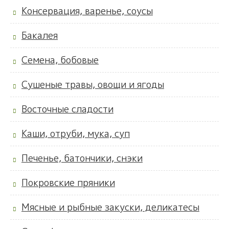
Консервация, варенье, соусы
Бакалея
Семена, бобовые
Сушеные травы, овощи и ягоды
Восточные сладости
Каши, отруби, мука, суп
Печенье, батончики, снэки
Покровские пряники
Мясные и рыбные закуски, деликатесы