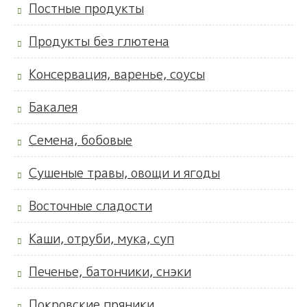
Постные продукты
Продукты без глютена
Консервация, варенье, соусы
Бакалея
Семена, бобовые
Сушеные травы, овощи и ягоды
Восточные сладости
Каши, отруби, мука, суп
Печенье, батончики, снэки
Покровские пряники