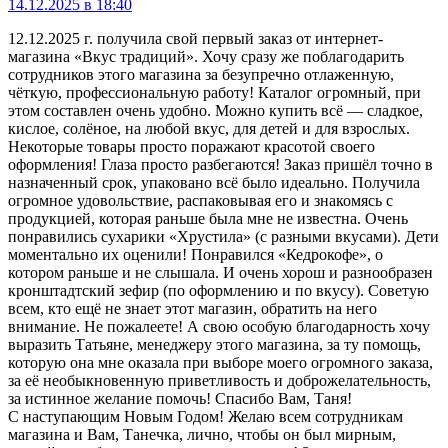
14.12.2025 в 18:40
12.12.2025 г. получила свой первый заказ от интернет-
магазина «Вкус традиций». Хочу сразу же поблагодарить
сотрудников этого магазина за безупречно отлаженную,
чёткую, профессиональную работу! Каталог огромный, при
этом составлен очень удобно. Можно купить всё — сладкое,
кислое, солёное, на любой вкус, для детей и для взрослых.
Некоторые товары просто поражают красотой своего
оформления! Глаза просто разбегаются! Заказ пришёл точно в
назначенный срок, упаковано всё было идеально. Получила
огромное удовольствие, распаковывая его и знакомясь с
продукцией, которая раньше была мне не известна. Очень
понравились сухарики «Хрустила» (с разными вкусами). Дети
моментально их оценили! Понравился «Кедрокофе», о
котором раньше и не слышала. И очень хорош и разнообразен
кронштадтский зефир (по оформлению и по вкусу). Советую
всем, кто ещё не знает этот магазин, обратить на него
внимание. Не пожалеете! А свою особую благодарность хочу
выразить Татьяне, менеджеру этого магазина, за ту помощь,
которую она мне оказала при выборе моего огромного заказа,
за её необыкновенную приветливость и доброжелательность,
за истинное желание помочь! Спасибо Вам, Таня!
С наступающим Новым Годом! Желаю всем сотрудникам
магазина и Вам, Танечка, лично, чтобы он был мирным,