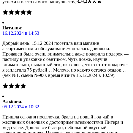
успеха и всего самого наилучшего💥💥💥🔥🔥🔥
Наталия
:
16.12.2024 в 14:53
Добрый день! 15.12.2024 посетила ваш магазин,
ассортиментом и обслуживанием осталась довольна.
Продавец была очень внимательна даже подарила подарок —
пастилу в упаковке с бантиком. Чуть позже, изучив
внимательно, выданный чек, оказалось, что за этот подарочек
я заплатила 75 рублей… Мелочь, но как-то остался осадок…
(чек №1, смена №900, время визита 15.12.2024 в 10.59).
Альбина
:
05.12.2024 в 10:32
Пришла сегодня посылочка, брала на новый год чай в
жестянных баночках с достопримечательностями Питера и
мед суфле. Дошло все быстро, небольшой вкусный
сувенирчик пришел. Надеюсь, что такие подарочки моих