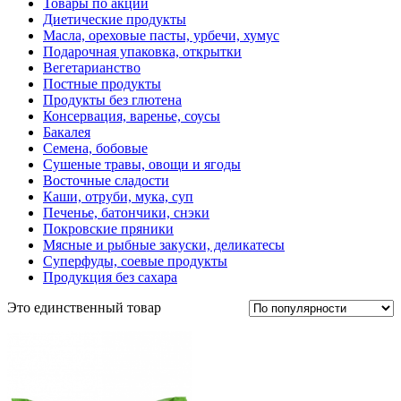
Товары по акции
Диетические продукты
Масла, ореховые пасты, урбечи, хумус
Подарочная упаковка, открытки
Вегетарианство
Постные продукты
Продукты без глютена
Консервация, варенье, соусы
Бакалея
Семена, бобовые
Сушеные травы, овощи и ягоды
Восточные сладости
Каши, отруби, мука, суп
Печенье, батончики, снэки
Покровские пряники
Мясные и рыбные закуски, деликатесы
Суперфуды, соевые продукты
Продукция без сахара
Это единственный товар