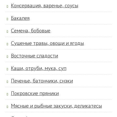
Консервация, варенье, соусы
Бакалея
Семена, бобовые
Сушеные травы, овощи и ягоды
Восточные сладости
Каши, отруби, мука, суп
Печенье, батончики, снэки
Покровские пряники
Мясные и рыбные закуски, деликатесы