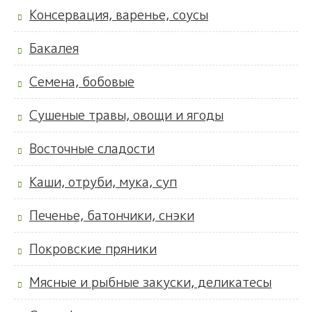
Консервация, варенье, соусы
Бакалея
Семена, бобовые
Сушеные травы, овощи и ягоды
Восточные сладости
Каши, отруби, мука, суп
Печенье, батончики, снэки
Покровские пряники
Мясные и рыбные закуски, деликатесы