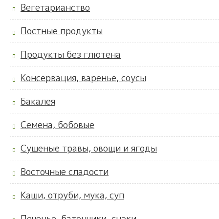
Вегетарианство
Постные продукты
Продукты без глютена
Консервация, варенье, соусы
Бакалея
Семена, бобовые
Сушеные травы, овощи и ягоды
Восточные сладости
Каши, отруби, мука, суп
Печенье, батончики, снэки