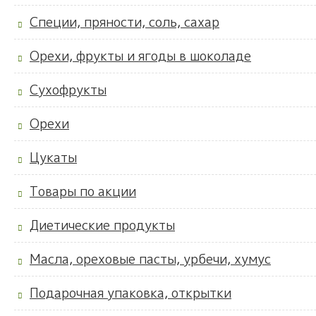
Специи, пряности, соль, сахар
Орехи, фрукты и ягоды в шоколаде
Сухофрукты
Орехи
Цукаты
Товары по акции
Диетические продукты
Масла, ореховые пасты, урбечи, хумус
Подарочная упаковка, открытки