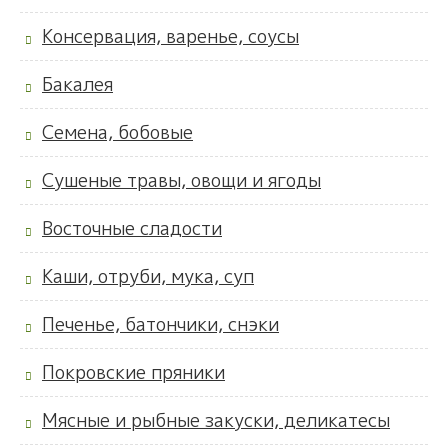
Консервация, варенье, соусы
Бакалея
Семена, бобовые
Сушеные травы, овощи и ягоды
Восточные сладости
Каши, отруби, мука, суп
Печенье, батончики, снэки
Покровские пряники
Мясные и рыбные закуски, деликатесы