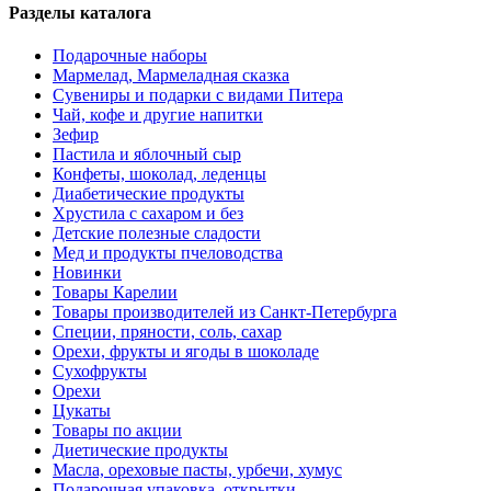
Разделы каталога
Подарочные наборы
Мармелад, Мармеладная сказка
Сувениры и подарки с видами Питера
Чай, кофе и другие напитки
Зефир
Пастила и яблочный сыр
Конфеты, шоколад, леденцы
Диабетические продукты
Хрустила с сахаром и без
Детские полезные сладости
Мед и продукты пчеловодства
Новинки
Товары Карелии
Товары производителей из Санкт-Петербурга
Специи, пряности, соль, сахар
Орехи, фрукты и ягоды в шоколаде
Сухофрукты
Орехи
Цукаты
Товары по акции
Диетические продукты
Масла, ореховые пасты, урбечи, хумус
Подарочная упаковка, открытки