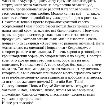
магазина «Вкус традиций». Хочу сразу же поблагодарить
сотрудников этого магазина за безупречно отлаженную,
чёткую, профессиональную работу! Каталог огромный, при
этом составлен очень удобно. Можно купить всё — сладкое,
кислое, солёное, на любой вкус, для детей и для взрослых.
Некоторые товары просто поражают красотой своего
оформления! Глаза просто разбегаются! Заказ пришёл точно в
назначенный срок, упаковано всё было идеально. Получила
огромное удовольствие, распаковывая его и знакомясь с
продукцией, которая раньше была мне не известна. Очень
понравились сухарики «Хрустила» (с разными вкусами). Дети
моментально их оценили! Понравился «Кедрокофе», о
котором раньше и не слышала. И очень хорош и разнообразен
кронштадтский зефир (по оформлению и по вкусу). Советую
всем, кто ещё не знает этот магазин, обратить на него
внимание. Не пожалеете! А свою особую благодарность хочу
выразить Татьяне, менеджеру этого магазина, за ту помощь,
которую она мне оказала при выборе моего огромного заказа,
за её необыкновенную приветливость и доброжелательность,
за истинное желание помочь! Спасибо Вам, Таня!
С наступающим Новым Годом! Желаю всем сотрудникам
магазина и Вам, Танечка, лично, чтобы он был мирным,
спокойным, благополучным, счастливым! Здоровья всем,
успехов и процветания!
И ещё раз спасибо!