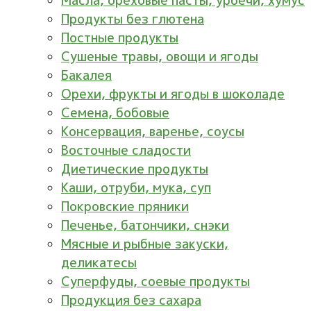
Масла, ореховые пасты, урбечи, хумус
Продукты без глютена
Постные продукты
Сушеные травы, овощи и ягоды
Бакалея
Орехи, фрукты и ягоды в шоколаде
Семена, бобовые
Консервация, варенье, соусы
Восточные сладости
Диетические продукты
Каши, отруби, мука, суп
Покровские пряники
Печенье, батончики, снэки
Мясные и рыбные закуски,
деликатесы
Суперфуды, соевые продукты
Продукция без сахара