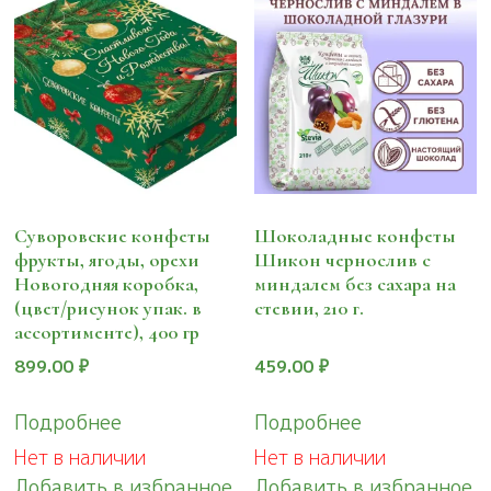
Суворовские конфеты
Шоколадные конфеты
фрукты, ягоды, орехи
Шикон чернослив с
Новогодняя коробка,
миндалем без сахара на
(цвет/рисунок упак. в
стевии, 210 г.
ассортименте), 400 гр
899.00
₽
459.00
₽
Подробнее
Подробнее
Нет в наличии
Нет в наличии
Добавить в избранное
Добавить в избранное