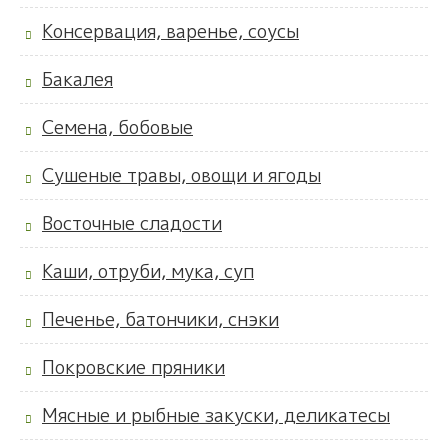
Консервация, варенье, соусы
Бакалея
Семена, бобовые
Сушеные травы, овощи и ягоды
Восточные сладости
Каши, отруби, мука, суп
Печенье, батончики, снэки
Покровские пряники
Мясные и рыбные закуски, деликатесы