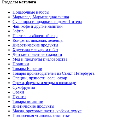
Разделы каталога
Подарочные наборы
Мармелад, Мармеладная сказка
Сувениры и подарки с видами Питера
Чай, кофе и другие напитки
Зефир
Пастила и яблочный сыр
Конфеты, шоколад, леденцы
Диабетические продукты
Хрустила с сахаром и без
Детские полезные сладости
Мед и продукты пчеловодства
Новинки
Товары Карелии
Товары производителей из Санкт-Петербурга
Специи, пряности, соль, сахар
Орехи, фрукты и ягоды в шоколаде
Сухофрукты
Орехи
Цукаты
Товары по акции
Диетические продукты
Масла, ореховые пасты, урбечи, хумус
Подарочная упаковка, открытки