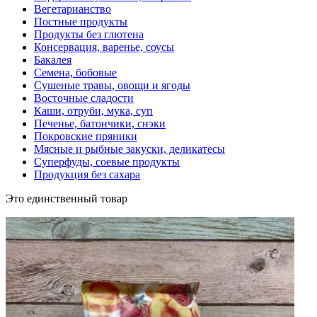
Вегетарианство
Постные продукты
Продукты без глютена
Консервация, варенье, соусы
Бакалея
Семена, бобовые
Сушеные травы, овощи и ягоды
Восточные сладости
Каши, отруби, мука, суп
Печенье, батончики, снэки
Покровские пряники
Мясные и рыбные закуски, деликатесы
Суперфуды, соевые продукты
Продукция без сахара
Это единственный товар