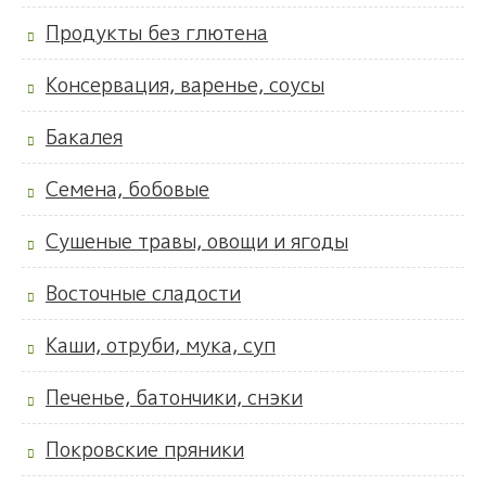
Продукты без глютена
Консервация, варенье, соусы
Бакалея
Семена, бобовые
Сушеные травы, овощи и ягоды
Восточные сладости
Каши, отруби, мука, суп
Печенье, батончики, снэки
Покровские пряники