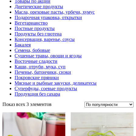
Товары по акции
Диетические продукты
Масла, ореховые пасты, урбечи, хумус
Подарочная упаковка, открытки
Вегетарианство
Постные продукты
Продукты без глютена
Консервация, варенье, соусы
Бакалея
Семена, бобовые
Сушеные травы, овощи и ягоды
Восточные сладости
Каши, отруби, мука, суп
Печенье, батончики, снэки
Покровские пряники
Мясные и рыбные закуски, деликатесы
Суперфуды, соевые продукты
Продукция без сахара
Показ всех 3 элементов