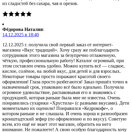
из сладостей без сахара, чая и орехов.
Фёдорова Наталия
:
14.12.2025 в 18:40
12.12.2025 г. получила свой первый заказ от интернет-
магазина «Вкус традиций». Хочу сразу же поблагодарить
сотрудников этого магазина за безупречно отлаженную,
чёткую, профессиональную работу! Каталог огромный, при
этом составлен очень удобно. Можно купить всё — сладкое,
кислое, солёное, на любой вкус, для детей и для взрослых.
Некоторые товары просто поражают красотой своего
оформления! Глаза просто разбегаются! Заказ пришёл точно в
назначенный срок, упаковано всё было идеально. Получила
огромное удовольствие, распаковывая его и знакомясь с
продукцией, которая раньше была мне не известна. Очень
понравились сухарики «Хрустила» (с разными вкусами). Дети
моментально их оценили! Понравился «Кедрокофе», о
котором раньше и не слышала. И очень хорош и разнообразен
кронштадтский зефир (по оформлению и по вкусу). Советую
всем, кто ещё не знает этот магазин, обратить на него
внимание. Не пожалеете! А свою особую благодарность хочу