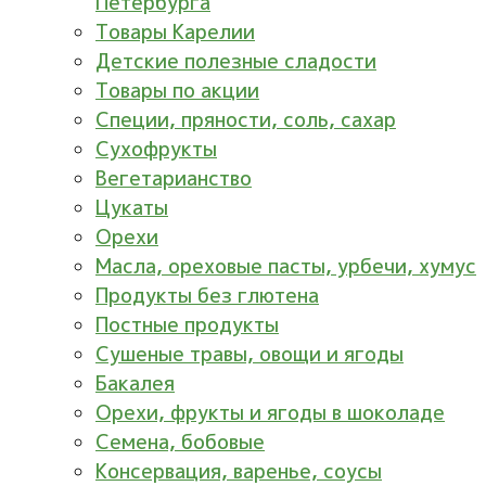
Петербурга
Товары Карелии
Детские полезные сладости
Товары по акции
Специи, пряности, соль, сахар
Сухофрукты
Вегетарианство
Цукаты
Орехи
Масла, ореховые пасты, урбечи, хумус
Продукты без глютена
Постные продукты
Сушеные травы, овощи и ягоды
Бакалея
Орехи, фрукты и ягоды в шоколаде
Семена, бобовые
Консервация, варенье, соусы