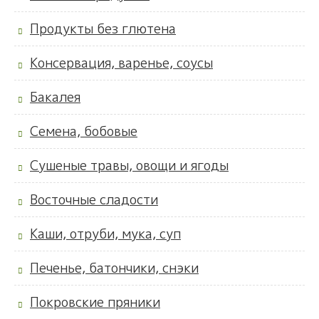
Продукты без глютена
Консервация, варенье, соусы
Бакалея
Семена, бобовые
Сушеные травы, овощи и ягоды
Восточные сладости
Каши, отруби, мука, суп
Печенье, батончики, снэки
Покровские пряники