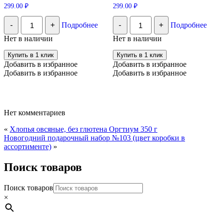
299.00
₽
299.00
₽
Количество
Количество
-
+
Подробнее
-
+
Подробнее
Крем-
Крем-
мед
мед
Нет в наличии
Нет в наличии
Медолюбов
Медолюбов
с
с
Купить в 1 клик
Купить в 1 клик
мятно-
облепихой
Добавить в избранное
Добавить в избранное
липовый,
250
Добавить в избранное
Добавить в избранное
250
мл.
мл,
Нет комментариев
«
Хлопья овсяные, без глютена Оргтиум 350 г
Новогодний подарочный набор №103 (цвет коробки в
ассортименте)
»
Поиск товаров
Поиск товаров
×