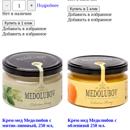
Медолюбов
Количество
-
+
Подробнее
с
Крем-
Купить в 1 клик
кедровым
мед
Нет в наличии
Добавить в избранное
орехом,
Медолюбов
Добавить в избранное
100
с
Купить в 1 клик
гр
грецким
Добавить в избранное
орехом,
Добавить в избранное
100
мл.
Крем-мед Медолюбов с
Крем-мед Медолюбов с
мятно-липовый, 250 мл,
облепихой 250 мл.