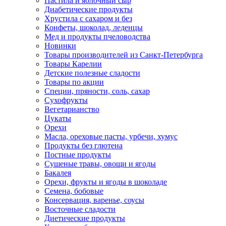
Пастила и яблочный сыр
Диабетические продукты
Хрустила с сахаром и без
Конфеты, шоколад, леденцы
Мед и продукты пчеловодства
Новинки
Товары производителей из Санкт-Петербурга
Товары Карелии
Детские полезные сладости
Товары по акции
Специи, пряности, соль, сахар
Сухофрукты
Вегетарианство
Цукаты
Орехи
Масла, ореховые пасты, урбечи, хумус
Продукты без глютена
Постные продукты
Сушеные травы, овощи и ягоды
Бакалея
Орехи, фрукты и ягоды в шоколаде
Семена, бобовые
Консервация, варенье, соусы
Восточные сладости
Диетические продукты