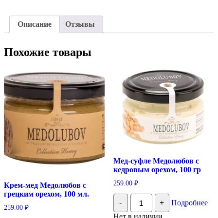
Описание
Отзывы
Похожие товары
Мед-суфле Медолюбов с
кедровым орехом, 100 гр
259.00
₽
Крем-мед Медолюбов с
грецким орехом, 100 мл.
Количество
-
+
Подробнее
Мед-
259.00
₽
суфле
Нет в наличии