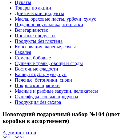
Цукаты
Товары по акции
Диетические продукты
Масла, ореховые пасты, урбечи, хумус
Подарочная упаковка, открытки
Вегетарианство
Постные продукты
Продукты без глютена
Консервация, варенье, соусы
Бакалея
Семена, бобовые
Сушеные травы, овощи и ягоды
Восточные сладости
Каши, отруби, мука, суп
Печенье, батончики, снэки
Покровские пряники
Мясные и рыбные закуски, деликатесы
Суперфуды, соевые продукты
Продукция без сахара
Новогодний подарочный набор №104 (цвет
коробки в ассортименте)
Администратор