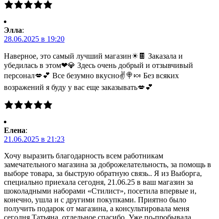
Элла
:
28.06.2025 в 19:20
Наверное, это самый лучший магазин☀🍫 Заказала и
убедилась в этом❤💎 Здесь очень добрый и отзывчивый
персонал💋💕 Все безумно вкусно✌🍭🍬 Без всяких
возражений я буду у вас еще заказывать💋💕
Елена
:
21.06.2025 в 21:23
Хочу выразить благодарность всем работникам
замечательного магазина за доброжелательность, за помощь в
выборе товара, за быструю обратную связь.. Я из Выборга,
специально приехала сегодня, 21.06.25 в ваш магазин за
шоколадными наборами «Стилист», посетила впервые и,
конечно, ушла и с другими покупками. Приятно было
получить подарок от магазина, а консультировала меня
сегодня Татьяна, отдельное спасибо. Уже по-пробывала