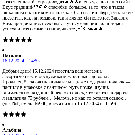
качественная, быстро доходит🔥🔥🔥очень удачно нашла сайт
Вкус традиций💐💐💐спасибки большое, за то, что в таком
шикарном и красивом городе, как Санкт-Петербург, есть такие
презенты, как на подарок, так и для детей полезное. Здравия
Вам, процветания, всех благ. Пусть уходящий год придаст
успеха и всего самого наилучшего💥💥💥🔥🔥🔥
Наталия
:
16.12.2024 в 14:53
Добрый день! 15.12.2024 посетила ваш магазин,
ассортиментом и обслуживанием осталась довольна.
Продавец была очень внимательна даже подарила подарок —
пастилу в упаковке с бантиком. Чуть позже, изучив
внимательно, выданный чек, оказалось, что за этот подарочек
я заплатила 75 рублей… Мелочь, но как-то остался осадок…
(чек №1, смена №900, время визита 15.12.2024 в 10.59).
Альбина
: