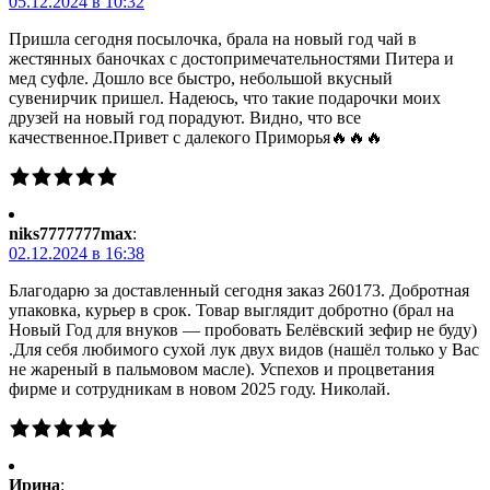
05.12.2024 в 10:32
Пришла сегодня посылочка, брала на новый год чай в
жестянных баночках с достопримечательностями Питера и
мед суфле. Дошло все быстро, небольшой вкусный
сувенирчик пришел. Надеюсь, что такие подарочки моих
друзей на новый год порадуют. Видно, что все
качественное.Привет с далекого Приморья🔥🔥🔥
niks7777777max
:
02.12.2024 в 16:38
Благодарю за доставленный сегодня заказ 260173. Добротная
упаковка, курьер в срок. Товар выглядит добротно (брал на
Новый Год для внуков — пробовать Белёвский зефир не буду)
.Для себя любимого сухой лук двух видов (нашёл только у Вас
не жареный в пальмовом масле). Успехов и процветания
фирме и сотрудникам в новом 2025 году. Николай.
Ирина
: