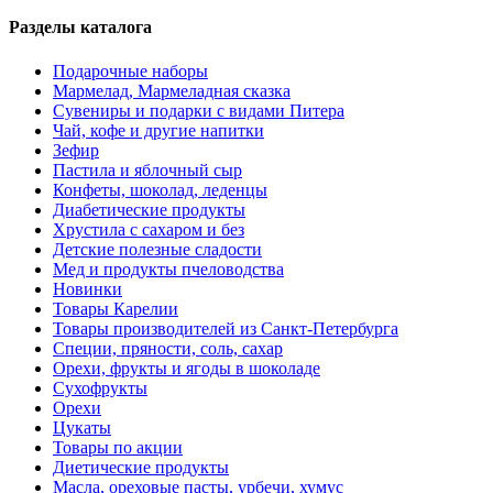
Разделы каталога
Подарочные наборы
Мармелад, Мармеладная сказка
Сувениры и подарки с видами Питера
Чай, кофе и другие напитки
Зефир
Пастила и яблочный сыр
Конфеты, шоколад, леденцы
Диабетические продукты
Хрустила с сахаром и без
Детские полезные сладости
Мед и продукты пчеловодства
Новинки
Товары Карелии
Товары производителей из Санкт-Петербурга
Специи, пряности, соль, сахар
Орехи, фрукты и ягоды в шоколаде
Сухофрукты
Орехи
Цукаты
Товары по акции
Диетические продукты
Масла, ореховые пасты, урбечи, хумус