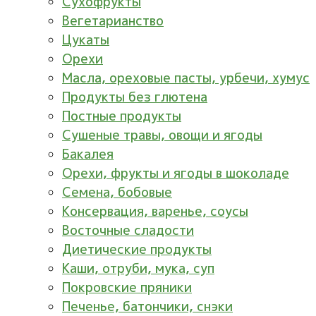
Сухофрукты
Вегетарианство
Цукаты
Орехи
Масла, ореховые пасты, урбечи, хумус
Продукты без глютена
Постные продукты
Сушеные травы, овощи и ягоды
Бакалея
Орехи, фрукты и ягоды в шоколаде
Семена, бобовые
Консервация, варенье, соусы
Восточные сладости
Диетические продукты
Каши, отруби, мука, суп
Покровские пряники
Печенье, батончики, снэки