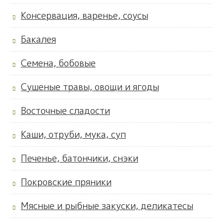
Консервация, варенье, соусы
Бакалея
Семена, бобовые
Сушеные травы, овощи и ягоды
Восточные сладости
Каши, отруби, мука, суп
Печенье, батончики, снэки
Покровские пряники
Мясные и рыбные закуски, деликатесы