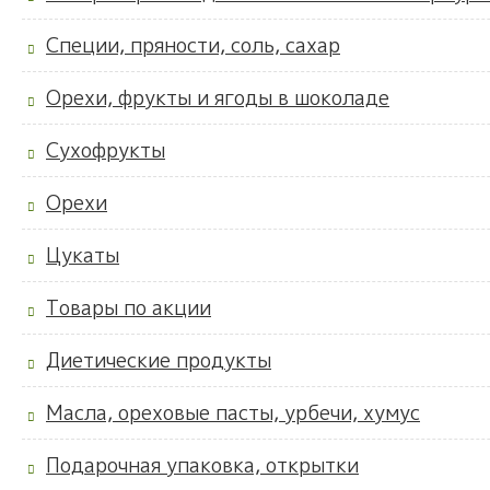
Специи, пряности, соль, сахар
Орехи, фрукты и ягоды в шоколаде
Сухофрукты
Орехи
Цукаты
Товары по акции
Диетические продукты
Масла, ореховые пасты, урбечи, хумус
Подарочная упаковка, открытки