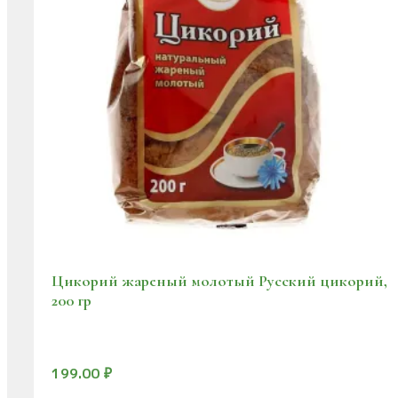
Цикорий жареный молотый Русский цикорий,
200 гр
199.00
₽