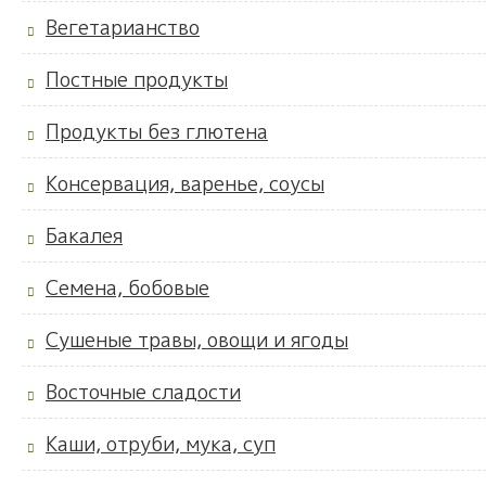
Вегетарианство
Постные продукты
Продукты без глютена
Консервация, варенье, соусы
Бакалея
Семена, бобовые
Сушеные травы, овощи и ягоды
Восточные сладости
Каши, отруби, мука, суп