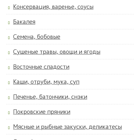
Консервация, варенье, соусы
Бакалея
Семена, бобовые
Сушеные травы, овощи и ягоды
Восточные сладости
Каши, отруби, мука, суп
Печенье, батончики, снэки
Покровские пряники
Мясные и рыбные закуски, деликатесы