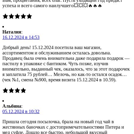
Вам, процветания, всех благ. Пусть уходящий год придаст
успеха и всего самого наилучшего💥💥💥🔥🔥🔥
Наталия
:
16.12.2024 в 14:53
Добрый день! 15.12.2024 посетила ваш магазин,
ассортиментом и обслуживанием осталась довольна.
Продавец была очень внимательна даже подарила подарок —
пастилу в упаковке с бантиком. Чуть позже, изучив
внимательно, выданный чек, оказалось, что за этот подарочек
я заплатила 75 рублей… Мелочь, но как-то остался осадок…
(чек №1, смена №900, время визита 15.12.2024 в 10.59).
Альбина
:
05.12.2024 в 10:32
Пришла сегодня посылочка, брала на новый год чай в
жестянных баночках с достопримечательностями Питера и
мед суфле. Дошло все быстро, небольшой вкусный