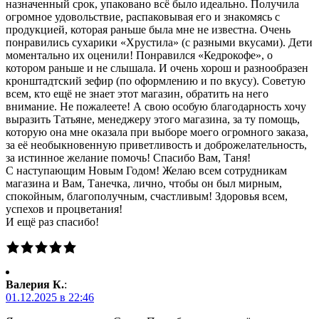
назначенный срок, упаковано всё было идеально. Получила
огромное удовольствие, распаковывая его и знакомясь с
продукцией, которая раньше была мне не известна. Очень
понравились сухарики «Хрустила» (с разными вкусами). Дети
моментально их оценили! Понравился «Кедрокофе», о
котором раньше и не слышала. И очень хорош и разнообразен
кронштадтский зефир (по оформлению и по вкусу). Советую
всем, кто ещё не знает этот магазин, обратить на него
внимание. Не пожалеете! А свою особую благодарность хочу
выразить Татьяне, менеджеру этого магазина, за ту помощь,
которую она мне оказала при выборе моего огромного заказа,
за её необыкновенную приветливость и доброжелательность,
за истинное желание помочь! Спасибо Вам, Таня!
С наступающим Новым Годом! Желаю всем сотрудникам
магазина и Вам, Танечка, лично, чтобы он был мирным,
спокойным, благополучным, счастливым! Здоровья всем,
успехов и процветания!
И ещё раз спасибо!
Валерия К.
:
01.12.2025 в 22:46