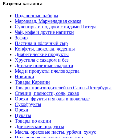
Разделы каталога
Подарочные наборы
Мармелад, Мармеладная сказка
Сувениры и подарки с видами Питера
Чай, кофе и другие напитки
Зефир
Пастила и яблочный сыр
Конфеты, шоколад, леденцы
Диабетические продукты
Хрустила с сахаром и без
Детские полезные сладости
Мед и продукты пчеловодства
Новинки
Товары Карелии
Товары производителей из Санкт-Петербурга
Специи, пряности, соль, сахар
Орехи, фрукты и ягоды в шоколаде
Сухофрукты
Орехи
Цукаты
Товары по акции
Диетические продукты
Масла, ореховые пасты, урбечи, хумус
Подарочная упаковка, открытки