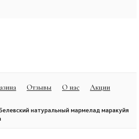
азина
Отзывы
О нас
Акции
Белевский натуральный мармелад маракуйя
а