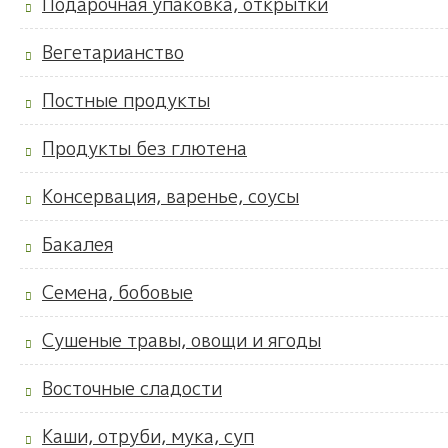
Подарочная упаковка, открытки
Вегетарианство
Постные продукты
Продукты без глютена
Консервация, варенье, соусы
Бакалея
Семена, бобовые
Сушеные травы, овощи и ягоды
Восточные сладости
Каши, отруби, мука, суп