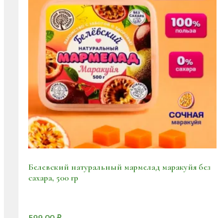
Белевский натуральный мармелад маракуйя без
сахара, 500 гр
599.00
₽