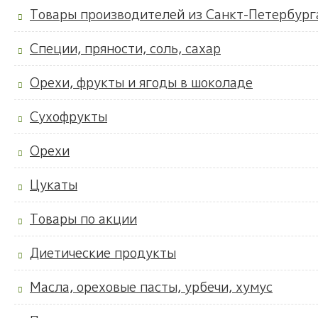
Товары производителей из Санкт-Петербург
Специи, пряности, соль, сахар
Орехи, фрукты и ягоды в шоколаде
Сухофрукты
Орехи
Цукаты
Товары по акции
Диетические продукты
Масла, ореховые пасты, урбечи, хумус