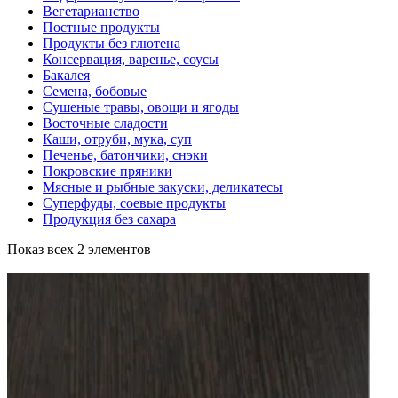
Вегетарианство
Постные продукты
Продукты без глютена
Консервация, варенье, соусы
Бакалея
Семена, бобовые
Сушеные травы, овощи и ягоды
Восточные сладости
Каши, отруби, мука, суп
Печенье, батончики, снэки
Покровские пряники
Мясные и рыбные закуски, деликатесы
Суперфуды, соевые продукты
Продукция без сахара
Показ всех 2 элементов