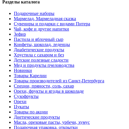
Разделы каталога
Подарочные наборы
Мармелад, Мармеладная сказка
Сувениры и подарки с видами Питера
Чай, кофе и другие напитки
Зефир
Пастила и яблочный сыр
Конфеты, шоколад, леденцы
Диабетические продукты
Хрустила с сахаром и без
Детские полезные сладости
Мед и продукты пчеловодства
Новинки
Товары Карелии
Товары производителей из Санкт-Петербурга
Специи, пряности, соль, сахар
Орехи, фрукты и ягоды в шоколаде
Сухофрукты
Орехи
Цукаты
Товары по акции
Диетические продукты
Масла, ореховые пасты, урбечи, хумус
Подарочная упаковка, открытки