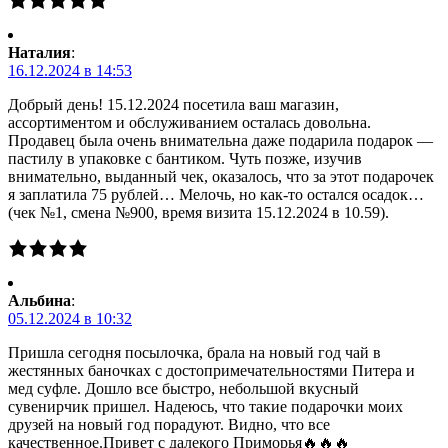
Наталия
:
16.12.2024 в 14:53
Добрый день! 15.12.2024 посетила ваш магазин,
ассортиментом и обслуживанием осталась довольна.
Продавец была очень внимательна даже подарила подарок —
пастилу в упаковке с бантиком. Чуть позже, изучив
внимательно, выданный чек, оказалось, что за этот подарочек
я заплатила 75 рублей… Мелочь, но как-то остался осадок…
(чек №1, смена №900, время визита 15.12.2024 в 10.59).
Альбина
:
05.12.2024 в 10:32
Пришла сегодня посылочка, брала на новый год чай в
жестянных баночках с достопримечательностями Питера и
мед суфле. Дошло все быстро, небольшой вкусный
сувенирчик пришел. Надеюсь, что такие подарочки моих
друзей на новый год порадуют. Видно, что все
качественное.Привет с далекого Приморья🔥🔥🔥