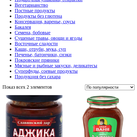
Вегетарианство
Постные продукты
Продукты без глютена
Консервация, варенье, соусы
Бакалея
Семена, бобовые
Сушеные травы, овощи и ягоды
Восточные сладости
Каши, отруби, мука, суп
Печенье, батончики, снэки
Покровские пряники
Мясные и рыбные закуски, деликатесы
Суперфуды, соевые продукты
Продукция без сахара
Показ всех 2 элементов