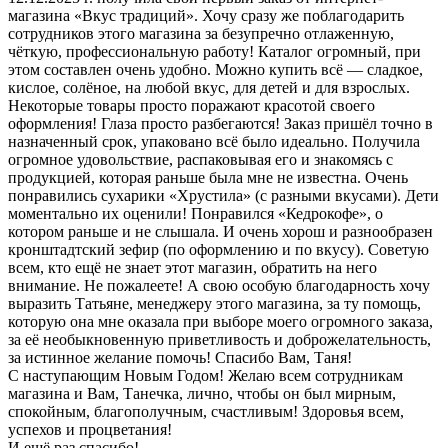
магазина «Вкус традиций». Хочу сразу же поблагодарить
сотрудников этого магазина за безупречно отлаженную,
чёткую, профессиональную работу! Каталог огромный, при
этом составлен очень удобно. Можно купить всё — сладкое,
кислое, солёное, на любой вкус, для детей и для взрослых.
Некоторые товары просто поражают красотой своего
оформления! Глаза просто разбегаются! Заказ пришёл точно в
назначенный срок, упаковано всё было идеально. Получила
огромное удовольствие, распаковывая его и знакомясь с
продукцией, которая раньше была мне не известна. Очень
понравились сухарики «Хрустила» (с разными вкусами). Дети
моментально их оценили! Понравился «Кедрокофе», о
котором раньше и не слышала. И очень хорош и разнообразен
кронштадтский зефир (по оформлению и по вкусу). Советую
всем, кто ещё не знает этот магазин, обратить на него
внимание. Не пожалеете! А свою особую благодарность хочу
выразить Татьяне, менеджеру этого магазина, за ту помощь,
которую она мне оказала при выборе моего огромного заказа,
за её необыкновенную приветливость и доброжелательность,
за истинное желание помочь! Спасибо Вам, Таня!
С наступающим Новым Годом! Желаю всем сотрудникам
магазина и Вам, Танечка, лично, чтобы он был мирным,
спокойным, благополучным, счастливым! Здоровья всем,
успехов и процветания!
И ещё раз спасибо!