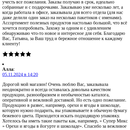
учесть все пожелания. Заказы получаю в срок, идеально
собранные и с подарочками. Заказываю уже несколько лет, а
когда работала в офисе, заказывала для всего отдела (для нас
даже делили один заказ на несколько пакетиков с именами).
Ассортимент полезных продуктов настолько большой, что всё
хочется попробовать. Захожу за одним и с удивлением
обнаруживаю что-то новое и интересное для себя. Благодарю
Вас, Татьяна, за Ваш труд и бережное отношение к каждому
клиенту!
Алла
:
05.11.2024 в 14:20
Дорогой мой магазин! Очень люблю Вас, заказывала
неоднократно и всегда оставалась довольна качеством
продукции, разнообразием и необычностью каталога,
оперативной и вежливой доставкой. Но есть одно пожелание.
Продукцию в развес, например, орехи и ягоды в шоколаде,
которую нужно подарить, вы упаковываете в обычную бумагу
бежевого цвета. Приходится искать подходящую упаковку.
Хотелось бы иметь такие пакеты как, например, » Супер Микс
» Орехи и ягоды в йогурте и шоколаде». Спасибо за вежливое