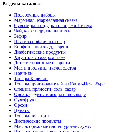
Разделы каталога
Подарочные наборы
Мармелад, Мармеладная сказка
Сувениры и подарки с видами Питера
Чай, кофе и другие напитки
Зефир
Пастила и яблочный сыр
Конфеты, шоколад, леденцы
Диабетические продукты
Хрустила с сахаром и без
Детские полезные сладости
Мед и продукты пчеловодства
Новинки
Товары Карелии
Товары производителей из Санкт-Петербурга
Специи, пряности, соль, сахар
Орехи, фрукты и ягоды в шоколаде
Сухофрукты
Орехи
Цукаты
Товары по акции
Диетические продукты
Масла, ореховые пасты, урбечи, хумус
Подарочная упаковка, открытки