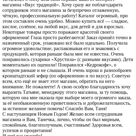
магазина «Вкус традиций». Хочу сразу же поблагодарить
сотрудников этого магазина за безупречно отлаженную,
чёткую, профессиональную работу! Каталог огромный, при
этом составлен очень удобно. Можно купить всё — сладкое,
кислое, солёное, на любой вкус, для детей и для взрослых.
Некоторые товары просто поражают красотой своего
оформления! Глаза просто разбегаются! Заказ пришёл точно в
назначенный срок, упаковано всё было идеально. Получила
огромное удовольствие, распаковывая его и знакомясь с
продукцией, которая раньше была мне не известна. Очень
понравились сухарики «Хрустила» (с разными вкусами). Дети
моментально их оценили! Понравился «Кедрокофе», о
котором раньше и не слышала. И очень хорош и разнообразен
кронштадтский зефир (по оформлению и по вкусу). Советую
всем, кто ещё не знает этот магазин, обратить на него
внимание. Не пожалеете! А свою особую благодарность хочу
выразить Татьяне, менеджеру этого магазина, за ту помощь,
которую она мне оказала при выборе моего огромного заказа,
за её необыкновенную приветливость и доброжелательность,
за истинное желание помочь! Спасибо Вам, Таня!
С наступающим Новым Годом! Желаю всем сотрудникам
магазина и Вам, Танечка, лично, чтобы он был мирным,
спокойным, благополучным, счастливым! Здоровья всем,
успехов и процветания!
И ещё раз спасибо!