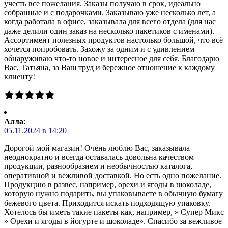
учесть все пожелания. Заказы получаю в срок, идеально
собранные и с подарочками. Заказываю уже несколько лет, а
когда работала в офисе, заказывала для всего отдела (для нас
даже делили один заказ на несколько пакетиков с именами).
Ассортимент полезных продуктов настолько большой, что всё
хочется попробовать. Захожу за одним и с удивлением
обнаруживаю что-то новое и интересное для себя. Благодарю
Вас, Татьяна, за Ваш труд и бережное отношение к каждому
клиенту!
Алла
:
05.11.2024 в 14:20
Дорогой мой магазин! Очень люблю Вас, заказывала
неоднократно и всегда оставалась довольна качеством
продукции, разнообразием и необычностью каталога,
оперативной и вежливой доставкой. Но есть одно пожелание.
Продукцию в развес, например, орехи и ягоды в шоколаде,
которую нужно подарить, вы упаковываете в обычную бумагу
бежевого цвета. Приходится искать подходящую упаковку.
Хотелось бы иметь такие пакеты как, например, » Супер Микс
» Орехи и ягоды в йогурте и шоколаде». Спасибо за вежливое