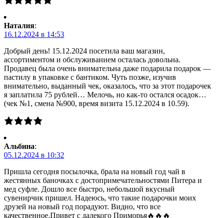
Наталия
:
16.12.2024 в 14:53
Добрый день! 15.12.2024 посетила ваш магазин,
ассортиментом и обслуживанием осталась довольна.
Продавец была очень внимательна даже подарила подарок —
пастилу в упаковке с бантиком. Чуть позже, изучив
внимательно, выданный чек, оказалось, что за этот подарочек
я заплатила 75 рублей… Мелочь, но как-то остался осадок…
(чек №1, смена №900, время визита 15.12.2024 в 10.59).
Альбина
:
05.12.2024 в 10:32
Пришла сегодня посылочка, брала на новый год чай в
жестянных баночках с достопримечательностями Питера и
мед суфле. Дошло все быстро, небольшой вкусный
сувенирчик пришел. Надеюсь, что такие подарочки моих
друзей на новый год порадуют. Видно, что все
качественное.Привет с далекого Приморья🔥🔥🔥