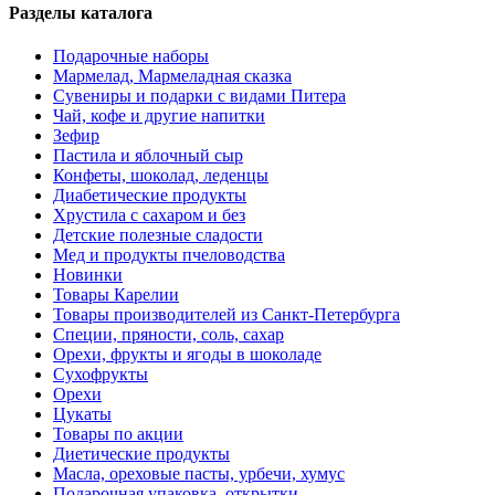
Разделы каталога
Подарочные наборы
Мармелад, Мармеладная сказка
Сувениры и подарки с видами Питера
Чай, кофе и другие напитки
Зефир
Пастила и яблочный сыр
Конфеты, шоколад, леденцы
Диабетические продукты
Хрустила с сахаром и без
Детские полезные сладости
Мед и продукты пчеловодства
Новинки
Товары Карелии
Товары производителей из Санкт-Петербурга
Специи, пряности, соль, сахар
Орехи, фрукты и ягоды в шоколаде
Сухофрукты
Орехи
Цукаты
Товары по акции
Диетические продукты
Масла, ореховые пасты, урбечи, хумус
Подарочная упаковка, открытки